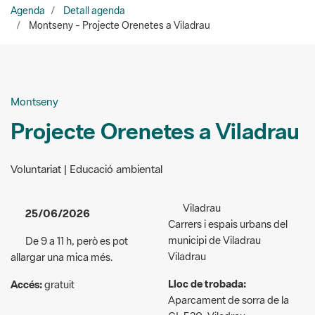
Agenda
Detall agenda
Montseny - Projecte Orenetes a Viladrau
Montseny
Projecte Orenetes a Viladrau
Voluntariat | Educació ambiental
Viladrau
25/06/2026
Carrers i espais urbans del
municipi de Viladrau
De 9 a 11 h, però es pot
Viladrau
allargar una mica més.
Lloc de trobada:
Accés:
gratuït
Aparcament de sorra de la