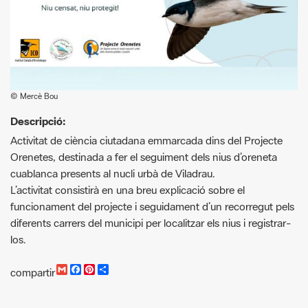
© Mercè Bou
Descripció:
Activitat de ciència ciutadana emmarcada dins del Projecte
Orenetes, destinada a fer el seguiment dels nius d’oreneta
cuablanca presents al nucli urbà de Viladrau.
L’activitat consistirà en una breu explicació sobre el
funcionament del projecte i seguidament d’un recorregut pels
diferents carrers del municipi per localitzar els nius i registrar-
los.
G
F
P
C
compartir
m
a
i
o
a
c
n
m
i
e
t
p