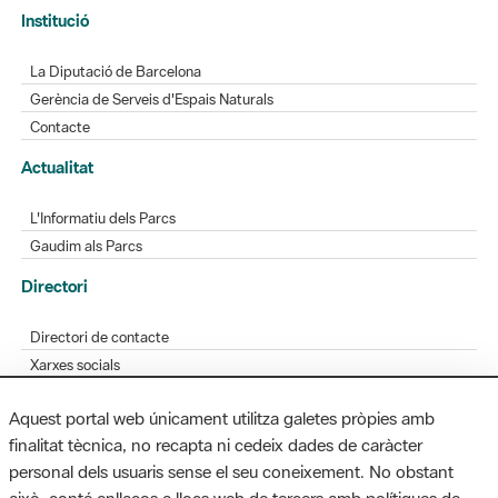
Institució
La Diputació de Barcelona
Gerència de Serveis d'Espais Naturals
Contacte
Actualitat
L'Informatiu dels Parcs
Gaudim als Parcs
Directori
Directori de contacte
Xarxes socials
Aplicacions mòbils
Aquest portal web únicament utilitza galetes pròpies amb
Bústia de suggeriments
finalitat tècnica, no recapta ni cedeix dades de caràcter
Opineu sobre els parcs
personal dels usuaris sense el seu coneixement. No obstant