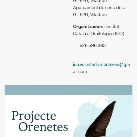
GI-520, Viladrau
Aparcament de sorra de la
GI-520, Viladrau
Organitzadors:
Institut
Català d’Ornitologia (ICO)
626 596 893
ico.voluntaris.montseny@gm
ail.com