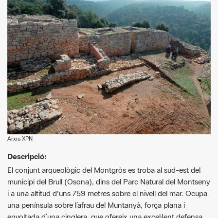
Arxiu XPN
Descripció:
El conjunt arqueològic del Montgròs es troba al sud-est del
municipi del Brull (Osona), dins del Parc Natural del Montseny
i a una altitud d'uns 759 metres sobre el nivell del mar. Ocupa
una península sobre l’afrau del Muntanyà, força plana i
envoltada d’una cinglera, que ofereix una excel·lent defensa
natural per tots els costats, llevat de l’oriental, accessible a
través d’un estret istme. En aquest indret estratègic, es va
construir en època ibèrica una fortificació que controlava una