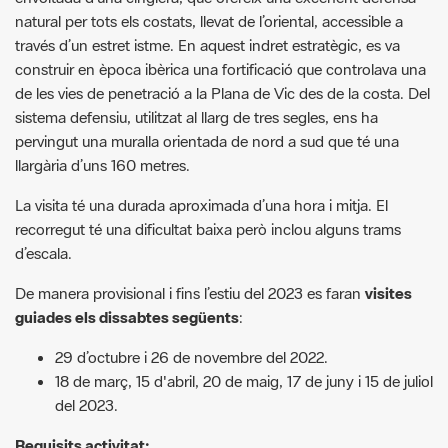
de les vies de penetració a la Plana de Vic des de la costa. Del
sistema defensiu, utilitzat al llarg de tres segles, ens ha
pervingut una muralla orientada de nord a sud que té una
llargària d’uns 160 metres.
La visita té una durada aproximada d’una hora i mitja. El
recorregut té una dificultat baixa però inclou alguns trams
d’escala.
De manera provisional i fins l’estiu del 2023 es faran
visites
guiades els dissabtes següents
:
29 d’octubre i 26 de novembre del 2022.
18 de març, 15 d'abril, 20 de maig, 17 de juny i 15 de juliol
del 2023.
Requisits activitat:
Les visites són gratuïtes i amb places limitades. Imprescindible
inscripció prèvia a
s.patrimonial@diba.cat