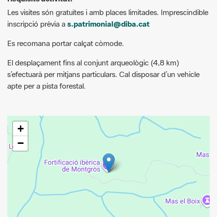
Es recomana portar calçat còmode.
El desplaçament fins al conjunt arqueològic (4,8 km)
s’efectuarà per mitjans particulars. Cal disposar d’un vehicle
apte per a pista forestal.
+
−
Leaflet
| © Diputació de Barcelona
G
F
P
C
compartir
m
a
i
o