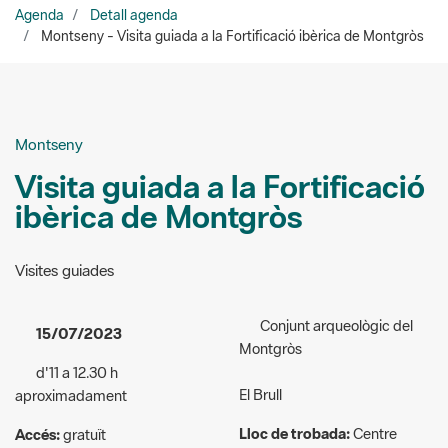
Montseny
Visita guiada a la Fortificació
ibèrica de Montgròs
Visites guiades
Conjunt arqueològic del
15/07/2023
Montgròs
d'11 a 12.30 h
El Brull
aproximadament
Lloc de trobada:
Centre
Accés:
gratuït
d'informació de la Rectoria
Públic a qui va dirigida
del Brull
l'activitat:
General
Pl. de l’Ajuntament, s/n,