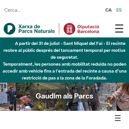
Salta al contingut principal
CA
ES
Fins al desembre de 2026 - Parc Fluvial Besòs -
Afectacions a la llera del Parc Fluvial del Besòs degut a
obres de construcció d'una passera sobre el riu
Gaudim als Parcs
Agenda
Detall agenda
Montseny - Visita guiada a la Fortificació ibèrica de Montgròs