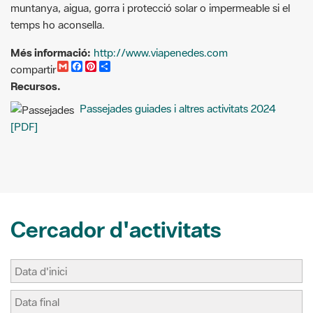
Més informació:
http://www.viapenedes.com
G
F
P
C
compartir
m
a
i
o
Recursos.
a
c
n
m
i
e
t
p
Passejades guiades i altres activitats 2024
l
b
e
a
o
r
r
[PDF]
o
e
t
k
s
i
t
r
Cercador d'activitats