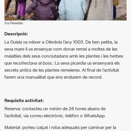
Via Penedès
Descripció:
La Guisla va néixer a Olèrdola l’any 1003. De ben petita, la
seva mare li va ensenyar com donar remei a moltes de les
malalties dels seus conciutadans amb les plantes i les herbes
que recol·lectava al bosc. La seva picardia us ensenyarà els
secrets antics de les plantes remeieres. Al final de l’activitat
farem una manualitat que ens endurem de record.
Requisits activitat:
Reserva: contacteu un mínim de 24 hores abans de
l’activitat, via correu electrònic, telèfon o WhatsApp.
Material: porteu calçat i roba adequats per caminar per la
muntanya, aigua, gorra i protecció solar o impermeable si el
temps ho aconsella.