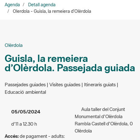
Olèrdola
Guisla, la remeiera
d’Olèrdola. Passejada guiada
Passejades guiades | Visites guiades | Itineraris guiats |
Educació ambiental
Aula taller del Conjunt
05/05/2024
Monumental d'Olèrdola
Rambla Castell d'Olèrdola, 0
d'11 a 12.30 h
Olèrdola
Accés:
de pagament - adults:
Lloc de trobada:
conjunt
4 euros; infants d'entre 6 i 12
monumental d’Olèrdola (Aula
anys: 3 euros; menors de 6
Taller)
anys: gratuït. Famílies