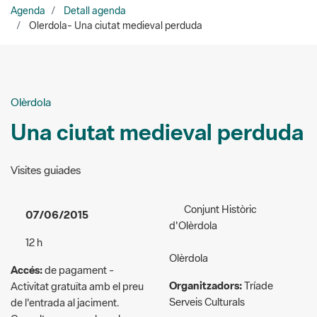
Agenda
Detall agenda
Olerdola- Una ciutat medieval perduda
Olèrdola
Una ciutat medieval perduda
Visites guiades
Conjunt Històric
07/06/2015
d'Olèrdola
12 h
Olèrdola
Accés:
de pagament -
Organitzadors:
Tríade
Activitat gratuïta amb el preu
Serveis Culturals
de l'entrada al jaciment.