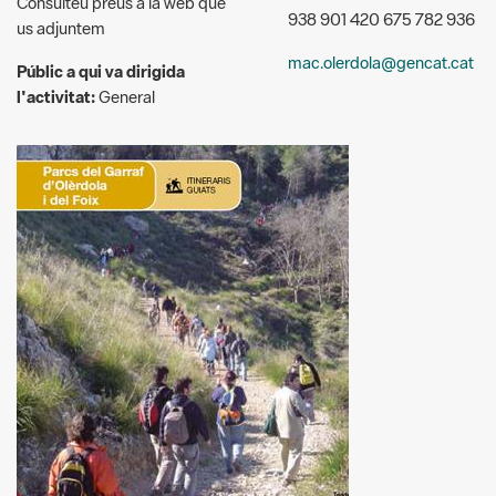
Consulteu preus a la web que
938 901 420 675 782 936
us adjuntem
mac.olerdola@gencat.cat
Públic a qui va dirigida
l'activitat:
General