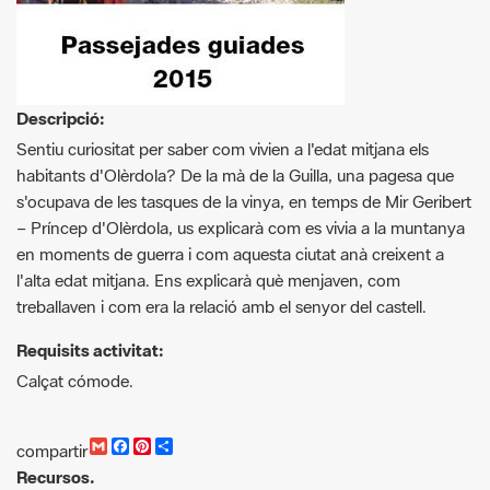
Descripció:
Sentiu curiositat per saber com vivien a l'edat mitjana els
habitants d'Olèrdola? De la mà de la Guilla, una pagesa que
s'ocupava de les tasques de la vinya, en temps de Mir Geribert
– Príncep d'Olèrdola, us explicarà com es vivia a la muntanya
en moments de guerra i com aquesta ciutat anà creixent a
l'alta edat mitjana. Ens explicarà què menjaven, com
treballaven i com era la relació amb el senyor del castell.
Requisits activitat:
Calçat cómode.
G
F
P
C
compartir
m
a
i
o
Recursos.
a
c
n
m