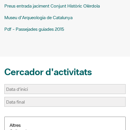
i
e
t
p
Preus entrada jaciment Conjunt Històric Olèrdola
l
b
e
a
o
r
r
o
e
t
Museu d'Arqueologia de Catalunya
k
s
i
t
r
Pdf - Passejades guiades 2015
Cercador d'activitats