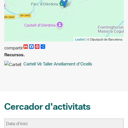
Leaflet
| © Diputació de Barcelona
G
F
P
C
compartir
m
a
i
o
Recursos.
a
c
n
m
i
e
t
p
Cartell Vè Taller Anellament d'Ocells
l
b
e
a
o
r
r
o
e
t
k
s
i
t
r
Cercador d'activitats