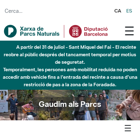
Salta al contingut principal
CA
ES
Fins al desembre de 2026 - Parc Fluvial Besòs -
Afectacions a la llera del Parc Fluvial del Besòs degut a
obres de construcció d'una passera sobre el riu
Gaudim als Parcs
Agenda
Detall agenda
Olèrdola - Vè taller d'anellament d'ocells al Parc d'Olèrdola