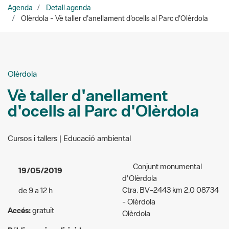
Olèrdola
Vè taller d'anellament
d'ocells al Parc d'Olèrdola
Cursos i tallers | Educació ambiental
Conjunt monumental
19/05/2019
d'Olèrdola
Ctra. BV-2443 km 2.0 08734
de 9 a 12 h
- Olèrdola
Accés:
gratuït
Olèrdola
Públic a qui va dirigida
Lloc de trobada:
Pàrquing
l'activitat:
Familiar/infantil
Castell d'Olèrdola
Organitzadors:
Olèrdola,