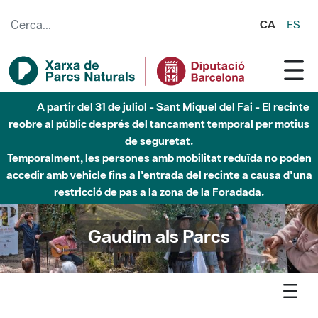
Salta al contingut principal
CA
ES
Fins al desembre de 2026 - Parc Fluvial Besòs -
Afectacions a la llera del Parc Fluvial del Besòs degut a
obres de construcció d'una passera sobre el riu
Gaudim als Parcs
Agenda
Detall agenda
Sant Llorenç-Obac - Qui s'arrossegava per aquí fa 40 milions
d'anys?