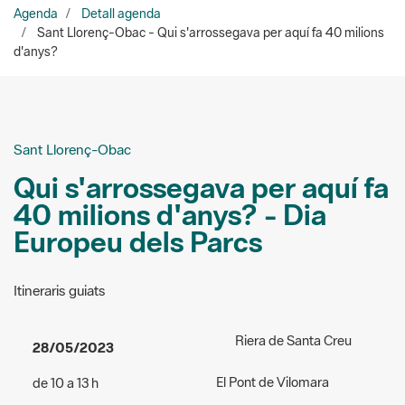
Sant Llorenç-Obac
Qui s'arrossegava per aquí fa
40 milions d'anys? - Dia
Europeu dels Parcs
Itineraris guiats
Riera de Santa Creu
28/05/2023
El Pont de Vilomara
de 10 a 13 h
Organitzadors:
Isaac Camps
Accés:
gratuït
637 235 867
Públic a qui va dirigida