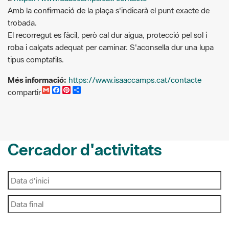
roba i calçats adequat per caminar. S'aconsella dur una lupa
tipus comptafils.
Més informació:
https://www.isaaccamps.cat/contacte
G
F
P
C
compartir
m
a
i
o
a
c
n
m
i
e
t
p
l
b
e
a
o
r
r
o
e
t
Cercador d'activitats
k
s
i
t
r