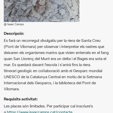
@ Isaac Camps
Descripció:
Es farà un recorregut divulgatiu per la riera de Santa Creu
(Pont de Vilomara) per observar i interpretar els rastres que
deixaren els organismes marins que vivien enterrats en el fang
quan San Llorenç del Munt era un delta i el Bages era sota el
mar. Es quedarà davant l'escola i s'anirà fins la riera.
Itinerari geològic en col·laboració amb el Geoparc mundial
UNESCO de la Catalunya Central en motiu de la Setmana
Internacional dels Geoparcs, i la biblioteca del Pont de
Vilomara.
Requisits activitat:
Les places són limitades. Per participar cal inscriure's
a
https://www.isaaccamps.cat/contacte
Amb la confirmació de la plaça s'indicarà el punt exacte de
trobada.
El recorregut es fàcil, però cal dur aigua, protecció pel sol i