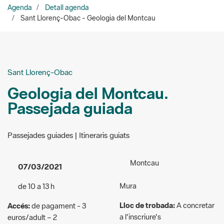
Sant Llorenç-Obac
Geologia del Montcau.
Passejada guiada
Passejades guiades | Itineraris guiats
Montcau
07/03/2021
Mura
de 10 a 13 h
Lloc de trobada:
A concretar
Accés:
de pagament - 3
a l'inscriure's
euros/adult – 2
euros/infant(6/12 anys) o
Organitzadors:
Escola de
jubilat
Natura i Formació la Muntada
Públic a qui va dirigida