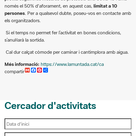
Si el temps no permet fer l’activitat en bones condicions,
s’anul·larà la sortida.
Cal dur calçat còmode per caminar i cantimplora amb aigua.
Més informació:
https://www.lamuntada.cat/ca
G
F
P
C
compartir
m
a
i
o
a
c
n
m
i
e
t
p
l
b
e
a
o
r
r
o
e
t
Cercador d'activitats
k
s
i
t
r