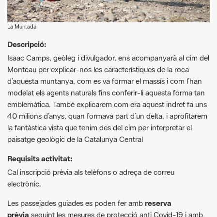
Descripció:
Isaac Camps, geòleg i divulgador, ens acompanyarà al cim del
Montcau per explicar-nos les característiques de la roca
d’aquesta muntanya, com es va formar el massís i com l’han
modelat els agents naturals fins conferir-li aquesta forma tan
emblemàtica. També explicarem com era aquest indret fa uns
40 milions d’anys, quan formava part d’un delta, i aprofitarem
la fantàstica vista que tenim des del cim per interpretar el
paisatge geològic de la Catalunya Central
Requisits activitat:
Cal inscripció prèvia als telèfons o adreça de correu
electrònic.
Les passejades guiades es poden fer amb
reserva
prèvia
seguint les mesures de protecció anti Covid-19 i amb
només el 50% d'aforament, en aquest cas,
limitat a 10
persones
. Per a qualsevol dubte, poseu-vos en contacte amb
els organitzadors.