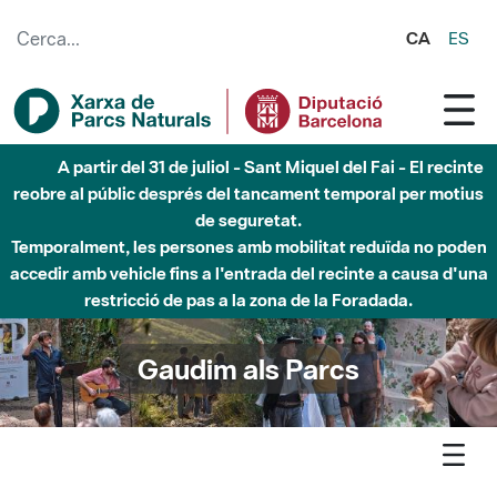
Salta al contingut principal
CA
ES
Fins al desembre de 2026 - Parc Fluvial Besòs -
Afectacions a la llera del Parc Fluvial del Besòs degut a
obres de construcció d'una passera sobre el riu
Gaudim als Parcs
Agenda
Detall agenda
Sant Llorenç-Obac - Geologia del Montcau