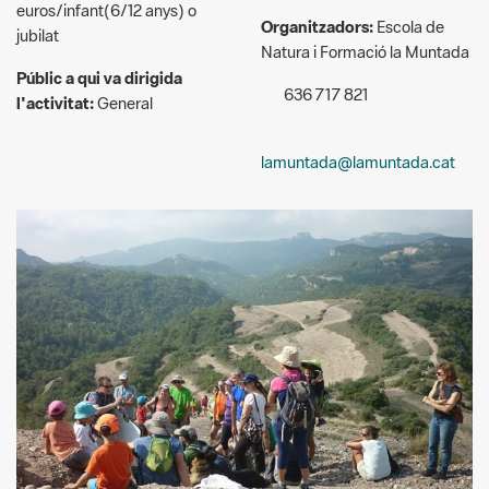
636 717 821
l'activitat:
General
lamuntada@lamuntada.cat
La Muntada