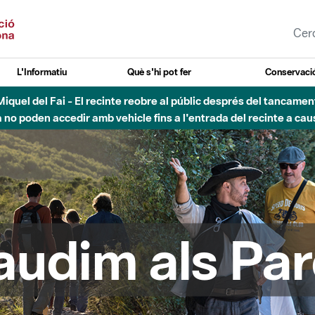
L'Informatiu
Què s'hi pot fer
Conservació
esòs - Afectacions a la llera del Parc Fluvial del Besòs degut a
audim als Par