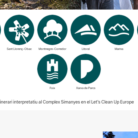
Sant Llorenç-Obac
Montnegre-Corredor
Litoral
Marina
Foix
Xarxa de Parcs
inerari interpretatiu al Complex Simanyes en el Let's Clean Up Europe