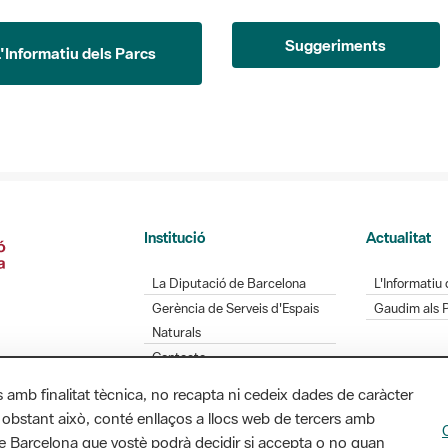
Suggeriments
L'Informatiu dels Parcs
Institució
Actualitat
La Diputació de Barcelona
L'Informatiu 
Gerència de Serveis d'Espais
Gaudim als 
Naturals
Contacte
s amb finalitat tècnica, no recapta ni cedeix dades de caràcter
 obstant això, conté enllaços a llocs web de tercers amb
Diputació de Barcelona. Edifici Llacuna, 1a planta.
ó de Barcelona que vostè podrà decidir si accepta o no quan