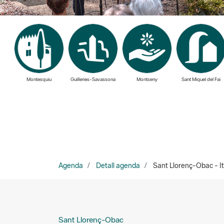
Montesquiu
Guilleries-Savassona
Montseny
Sant Miquel del Fai
Agenda
Detall agenda
Sant Llorenç-Obac - It
Sant Llorenç-Obac