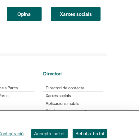
Opina
Xarxes socials
Directori
dels Parcs
Directori de contacte
Parcs
Xarxes socials
Aplicacions mòbils
Bústia de suggeriments
Opineu sobre els parcs
Configuració
Accepta-ho tot
Rebutja-ho tot
 Badajoz, 49. 08005 Barcelona. Tel. 934 022 428