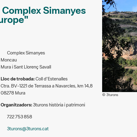
 al Complex Simanyes
Europe"
Complex Simanyes
Moncau
Mura i Sant Llorenç Savall
Lloc de trobada:
Coll d'Estenalles
Ctra. BV-1221 de Terrassa a Navarcles, km 14,8
08278 Mura
© 3turons
Organitzadors:
3turons història i patrimoni
722 753 858
3turons@3turons.cat