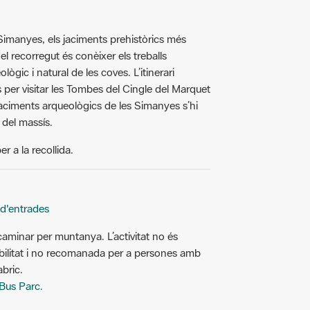
 Simanyes, els jaciments prehistòrics més
el recorregut és conèixer els treballs
ògic i natural de les coves. L’itinerari
 per visitar les Tombes del Cingle del Marquet
 jaciments arqueològics de les Simanyes s’hi
del massís.
er a la recollida.
 d'entrades
caminar per muntanya. L’activitat no és
ilitat i no recomanada per a persones amb
bric.
Bus Parc.