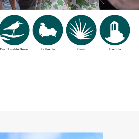
Parc Fluvial del Besòs
Collserola
Garraf
Olèrdola