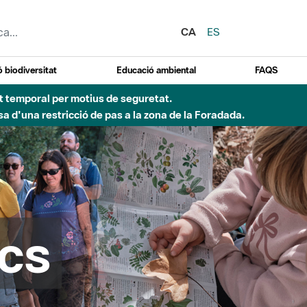
CA
ES
 biodiversitat
Educació ambiental
FAQS
 obres de construcció d'una passera sobre el riu
cs