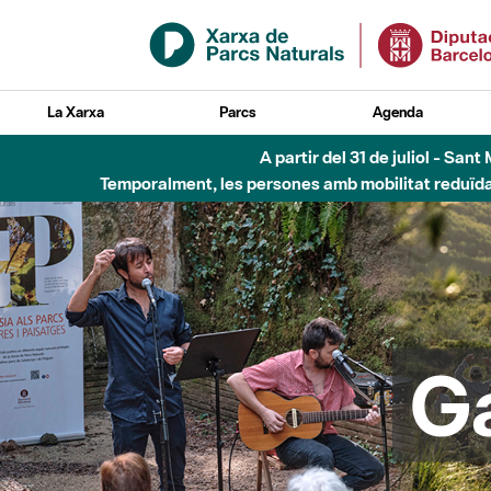
Salta al contingut principal
La Xarxa
Parcs
Agenda
Fins al desembre de 2026 - Parc Fluvial B
G