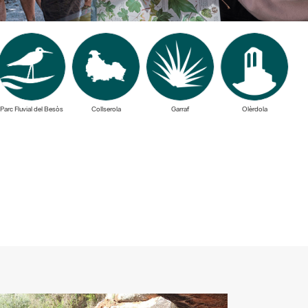
Parc Fluvial del Besòs
Collserola
Garraf
Olèrdola