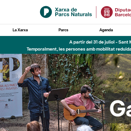
Salta al contingut principal
La Xarxa
Parcs
Agenda
6 d'agost - Parc Fl
G