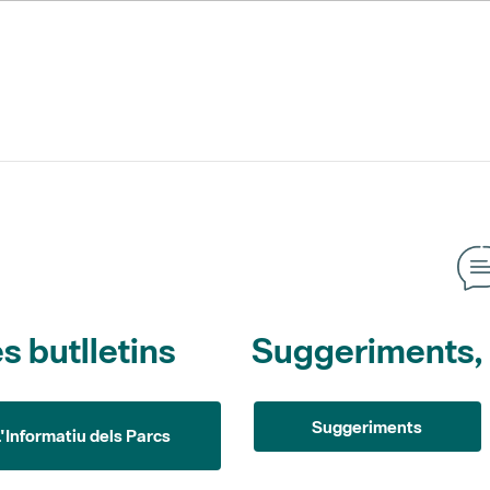
s butlletins
Suggeriments, o
Suggeriments
L'Informatiu dels Parcs