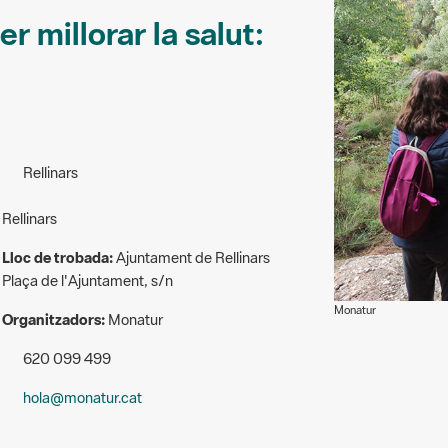
r millorar la salut:
Rellinars
Rellinars
Lloc de trobada:
Ajuntament de Rellinars
Plaça de l'Ajuntament, s/n
Monatur
Organitzadors:
Monatur
620 099 499
hola@monatur.cat