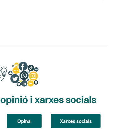
pinió i xarxes socials
Opina
Xarxes socials