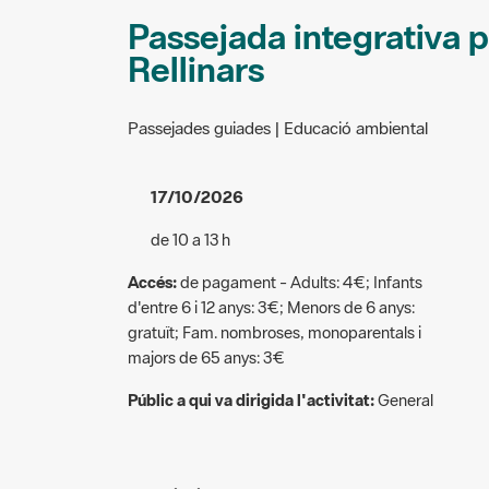
Passejada integrativa pe
Rellinars
Passejades guiades | Educació ambiental
17/10/2026
de 10 a 13 h
Accés:
de pagament - Adults: 4€; Infants
d'entre 6 i 12 anys: 3€; Menors de 6 anys:
gratuït; Fam. nombroses, monoparentals i
majors de 65 anys: 3€
Públic a qui va dirigida l'activitat:
General