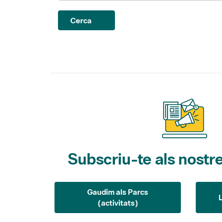
Cerca
Subscriu-te als nostre
Gaudim als Parcs
(activitats)