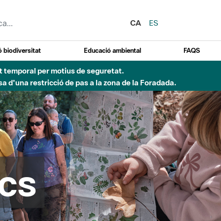
CA
ES
 biodiversitat
Educació ambiental
FAQS
Besòs per pluges intenses.
cs