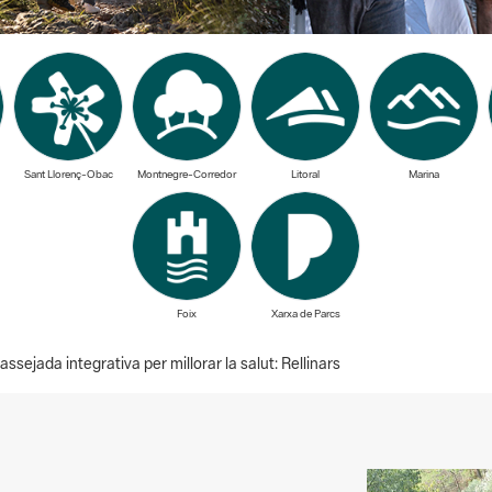
Sant Llorenç-Obac
Montnegre-Corredor
Litoral
Marina
Foix
Xarxa de Parcs
sejada integrativa per millorar la salut: Rellinars