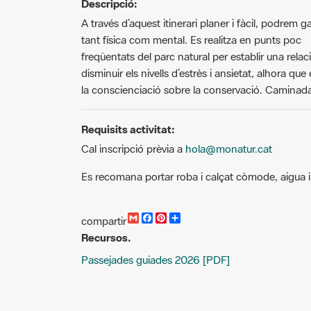
Descripció:
A través d’aquest itinerari planer i fàcil, podrem ga
tant física com mental. Es realitza en punts poc
freqüentats del parc natural per establir una rela
disminuir els nivells d’estrès i ansietat, alhora qu
la conscienciació sobre la conservació. Caminada 
Requisits activitat:
Cal inscripció prèvia a
hola@monatur.cat
Es recomana portar roba i calçat còmode, aigua 
G
F
P
C
compartir
m
a
i
o
Recursos.
a
c
n
m
i
e
t
p
Passejades guiades 2026 [PDF]
l
b
e
a
o
r
r
o
e
t
k
s
i
t
r