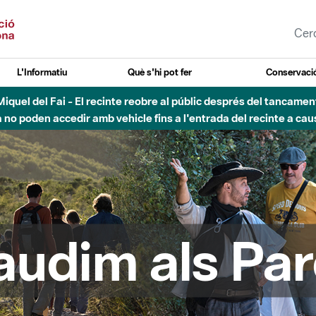
L'Informatiu
Què s'hi pot fer
Conservació
uvial Besòs - Activació de la Fase d'Alerta del Parc Fluvial del 
Tancats els accessos al Parc.
audim als Par