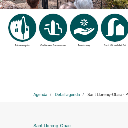
Montesquiu
Guilleries-Savassona
Montseny
Sant Miquel del Fai
Agenda
Detall agenda
Sant Llorenç-Obac - Pas
Sant Llorenç-Obac