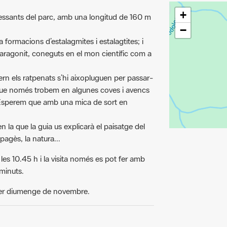
+
eressants del parc, amb una longitud de 160 m
−
formacions d’estalagmites i estalagtites; i
d’aragonit, coneguts en el mon científic com a
vern els ratpenats s’hi aixopluguen per passar-
 que només trobem en algunes coves i avencs
 Esperem que amb una mica de sort en
n la que la guia us explicarà el paisatge del
pagès, la natura...
les 10.45 h i la visita només es pot fer amb
 minuts.
arrer diumenge de novembre.
yant.