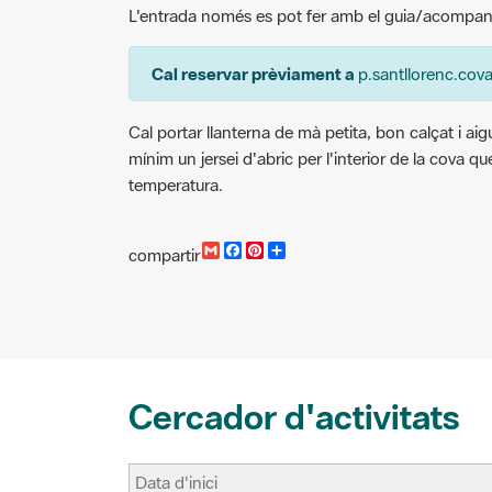
Cal reservar prèviament a
p.santllorenc.cov
Cal portar llanterna de mà petita, bon calçat i aigua
mínim un jersei d'abric per l'interior de la cova q
temperatura.
G
F
P
C
compartir
m
a
i
o
a
c
n
m
i
e
t
p
l
b
e
a
o
r
r
o
e
t
k
s
i
t
r
Cercador d'activitats