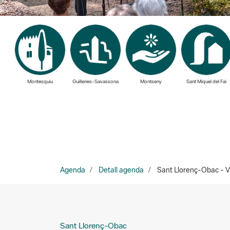
Montesquiu
Guilleries-Savassona
Montseny
Sant Miquel del Fai
Agenda
Detall agenda
Sant Llorenç-Obac - Vi
Sant Llorenç-Obac