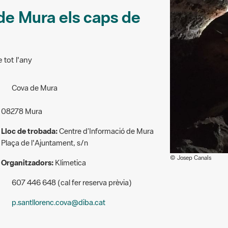
 de Mura els caps de
 tot l'any
Cova de Mura
08278 Mura
Lloc de trobada:
Centre d’Informació de Mura
Plaça de l'Ajuntament, s/n
© Josep Canals
Organitzadors:
Klimetica
607 446 648 (cal fer reserva prèvia)
p.santllorenc.cova@diba.cat