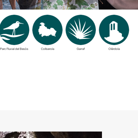
Parc Fluvial del Besòs
Collserola
Garraf
Olèrdola