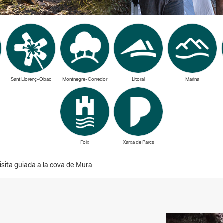
Sant Llorenç-Obac
Montnegre-Corredor
Litoral
Marina
Foix
Xarxa de Parcs
sita guiada a la cova de Mura