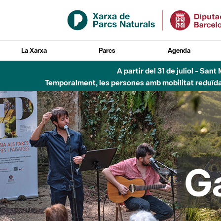
Salta al contingut principal
La Xarxa
Parcs
Agenda
Fins al desembre de 2026 - Parc Fluvial B
G