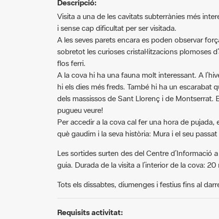
Visita a una de les cavitats subterrànies més int
i sense cap dificultat per ser visitada.
A les seves parets encara es poden observar força 
sobretot les curioses cristal·litzacions plomoses 
flos ferri.
A la cova hi ha una fauna molt interessant. A l’hi
hi els dies més freds. També hi ha un escarabat
dels massissos de Sant Llorenç i de Montserrat.
pugueu veure!
Per accedir a la cova cal fer una hora de pujada, e
què gaudim i la seva història: Mura i el seu passat 
Les sortides surten des del Centre d’Informació a 
guia. Durada de la visita a l’interior de la cova: 20
Tots els dissabtes, diumenges i festius fins al d
Requisits activitat:
L'entrada només es pot fer amb el guia/acompan