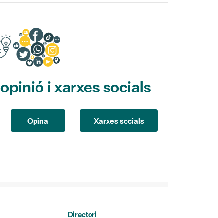
pinió i xarxes socials
Opina
Xarxes socials
Directori