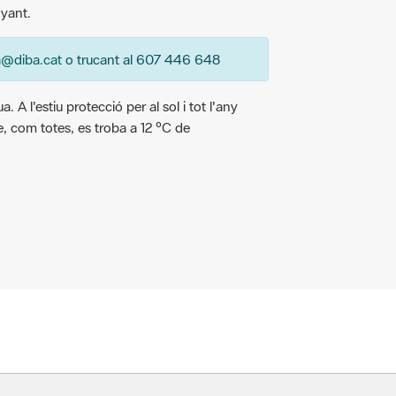
a@diba.cat
o trucant al 607 446 648
. A l'estiu protecció per al sol i tot l'any
ue, com totes, es troba a 12 ºC de