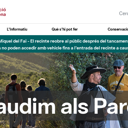
L'Informatiu
Què s'hi pot fer
Conservació
esòs - Afectacions a la llera del Parc Fluvial del Besòs degut a
audim als Par