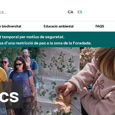
CA
ES
 biodiversitat
Educació ambiental
FAQS
 obres de construcció d'una passera sobre el riu
cs