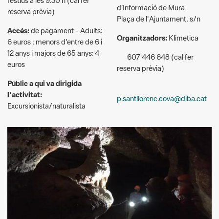
Organitzadors:
Klimetica
6 euros ; menors d'entre de 6 i
12 anys i majors de 65 anys: 4
607 446 648 (cal fer
euros
reserva prèvia)
Públic a qui va dirigida
l'activitat:
p.santllorenc.cova@diba.cat
Excursionista/naturalista