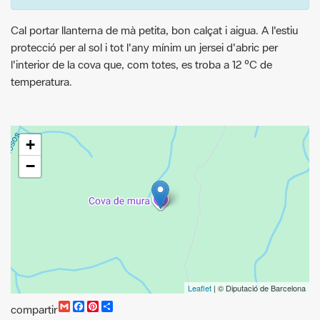
l'interior de la cova que, com totes, es troba a 12 ºC de
temperatura.
+
−
Leaflet
| © Diputació de Barcelona
G
F
P
C
compartir
m
a
i
o
a
c
n
m
i
e
t
p
l
b
e
a
o
r
r