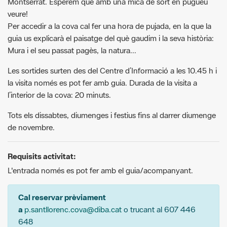
guia us explicarà el paisatge del què gaudim i la seva història:
Mura i el seu passat pagès, la natura...
Les sortides surten des del Centre d’Informació a les 10.45 h i
la visita només es pot fer amb guia. Durada de la visita a
l’interior de la cova: 20 minuts.
Tots els dissabtes, diumenges i festius fins al darrer diumenge
de novembre.
Requisits activitat:
L'entrada només es pot fer amb el guia/acompanyant.
Cal reservar prèviament
a
p.santllorenc.cova@diba.cat
o trucant al 607 446
648
Cal portar llanterna de mà petita, bon calçat i aigua. A l'estiu
protecció per al sol i tot l'any mínim un jersei d'abric per