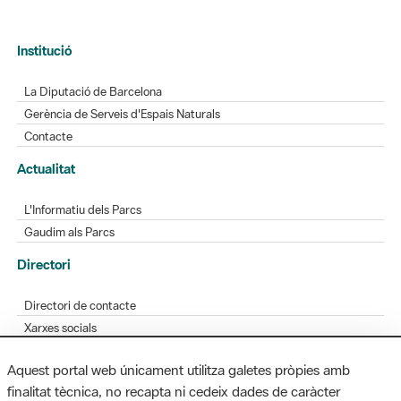
La Diputació de Barcelona
Gerència de Serveis d'Espais Naturals
Contacte
Actualitat
L'Informatiu dels Parcs
Gaudim als Parcs
Directori
Directori de contacte
Xarxes socials
Aplicacions mòbils
Bústia de suggeriments
Opineu sobre els parcs
Aquest portal web únicament utilitza galetes pròpies amb
finalitat tècnica, no recapta ni cedeix dades de caràcter