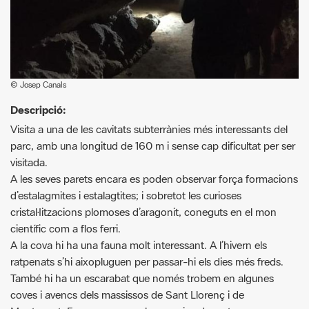
© Josep Canals
Descripció:
Visita a una de les cavitats subterrànies més interessants del
parc, amb una longitud de 160 m i sense cap dificultat per ser
visitada.
A les seves parets encara es poden observar força formacions
d’estalagmites i estalagtites; i sobretot les curioses
cristal·litzacions plomoses d’aragonit, coneguts en el mon
científic com a flos ferri.
A la cova hi ha una fauna molt interessant. A l’hivern els
ratpenats s’hi aixopluguen per passar-hi els dies més freds.
També hi ha un escarabat que només trobem en algunes
coves i avencs dels massissos de Sant Llorenç i de
Montserrat. Esperem que amb una mica de sort en pugueu
veure!
Per accedir a la cova cal fer una hora de pujada, en la que la