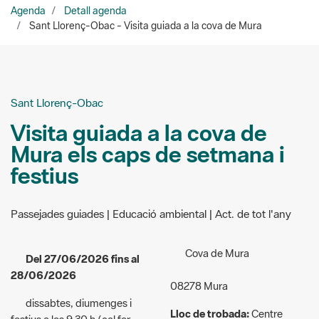
Sant Llorenç-Obac
Visita guiada a la cova de
Mura els caps de setmana i
festius
Passejades guiades | Educació ambiental | Act. de tot l'any
Cova de Mura
Del 27/06/2026 fins al
28/06/2026
08278 Mura
dissabtes, diumenges i
Lloc de trobada:
Centre
festius a les 9.30 h (cal fer
d’Informació de Mura
reserva prèvia)
Plaça de l'Ajuntament, s/n
Accés:
de pagament - Adults: