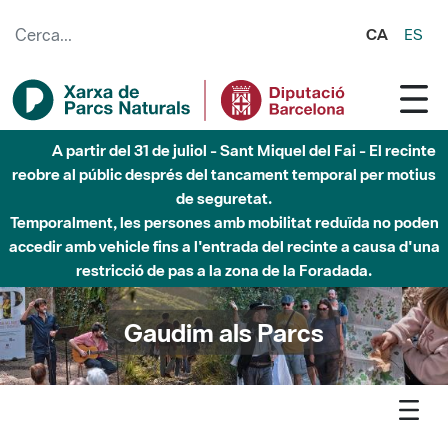
Salta al contingut principal
CA
ES
Fins al desembre de 2026 - Parc Fluvial Besòs -
Afectacions a la llera del Parc Fluvial del Besòs degut a
obres de construcció d'una passera sobre el riu
Gaudim als Parcs
Agenda
Detall agenda
Sant Llorenç-Obac - Visita guiada a la cova de Mura