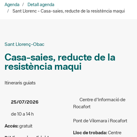
Sant Llorenç-Obac
Casa-saies, reducte de la
resistència maqui
Itineraris guiats
Centre d'Informació de
25/07/2026
Rocafort
de 10 a 14 h
Pont de Vilomara i Rocafort
Accés:
gratuït
Lloc de trobada:
Centre
Públic a qui va dirigida
d’Informació de Rocafort.
l'activitat:
General
Casal de Rocafort
Plaça Gran, s/n