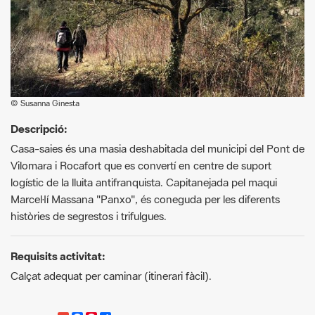
© Susanna Ginesta
Descripció:
Casa-saies és una masia deshabitada del municipi del Pont de
Vilomara i Rocafort que es convertí en centre de suport
logístic de la lluita antifranquista. Capitanejada pel maqui
Marcel·lí Massana "Panxo", és coneguda per les diferents
històries de segrestos i trifulgues.
Requisits activitat:
Calçat adequat per caminar (itinerari fàcil).
G
F
P
C
compartir
m
a
i
o
a
c
n
m
i
e
t
p
l
b
e
a