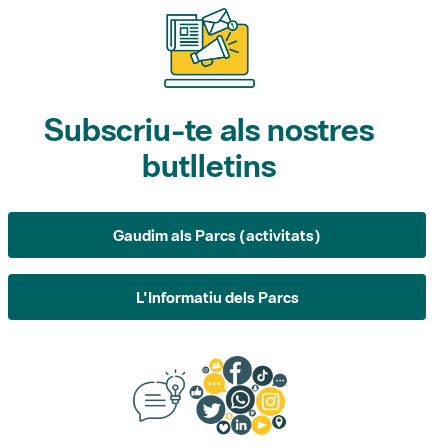
Subscriu-te als nostres
butlletins
Gaudim als Parcs (activitats)
L'Informatiu dels Parcs
Suggeriments, opinió i
xarxes socials