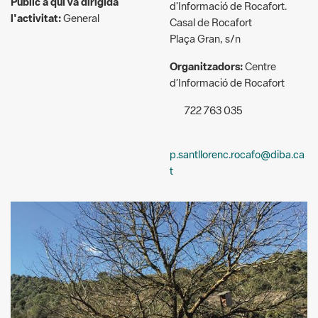
Organitzadors:
Centre
d’Informació de Rocafort
722 763 035
p.santllorenc.rocafo@diba.ca
t