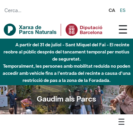
Salta al contingut principal
CA
ES
Fins al desembre de 2026 - Parc Fluvial Besòs -
Afectacions a la llera del Parc Fluvial del Besòs degut a
obres de construcció d'una passera sobre el riu
Gaudim als Parcs
Agenda
Detall agenda
Sant Llorenc - Casa-saies, reducte de la resistència maqui