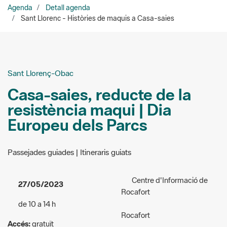
Sant Llorenç-Obac
Casa-saies, reducte de la
resistència maqui | Dia
Europeu dels Parcs
Passejades guiades | Itineraris guiats
Centre d'Informació de
27/05/2023
Rocafort
de 10 a 14 h
Rocafort
Accés:
gratuït
Lloc de trobada:
Centre
Públic a qui va dirigida
d’Informació de Rocafort.
l'activitat:
General
Casal de Rocafort