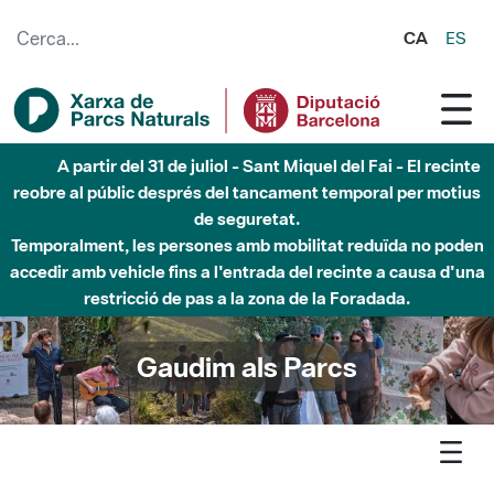
Salta al contingut principal
CA
ES
Fins al desembre de 2026 - Parc Fluvial Besòs -
Afectacions a la llera del Parc Fluvial del Besòs degut a
obres de construcció d'una passera sobre el riu
Gaudim als Parcs
Agenda
Detall agenda
Sant Llorenc - Històries de maquis a Casa-saies