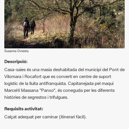
Susanna Ginesta
Descripció:
Casa-saies és una masia deshabitada del municipi del Pont de
Vilomara i Rocafort que es convertí en centre de suport
logístic de la lluita antifranquista. Capitanejada pel maqui
Marcel·lí Massana "Panxo", és coneguda per les diferents
històries de segrestos i trifulgues.
Requisits activitat:
Calçat adequat per caminar (itinerari fàcil).
G
F
P
C
compartir
m
a
i
o
a
c
n
m
i
e
t
p