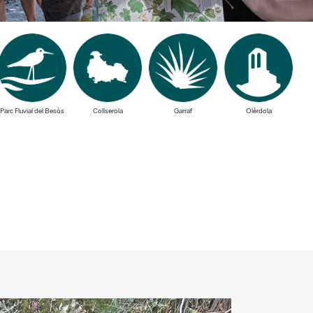
Parc Fluvial del Besòs
Collserola
Garraf
Olèrdola