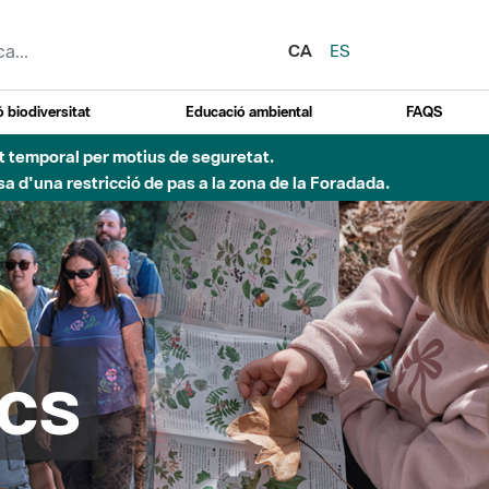
CA
ES
 biodiversitat
Educació ambiental
FAQS
 obres de construcció d'una passera sobre el riu
cs