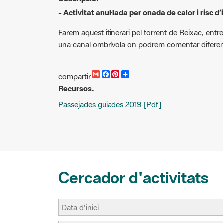
- Activitat anul·lada per onada de calor i risc d’
Farem aquest itinerari pel torrent de Reixac, entre
una canal ombrívola on podrem comentar diferen
G
F
P
C
compartir
m
a
i
o
Recursos.
a
c
n
m
i
e
t
p
Passejades guiades 2019 [Pdf]
l
b
e
a
o
r
r
o
e
t
k
s
i
t
r
Cercador d'activitats