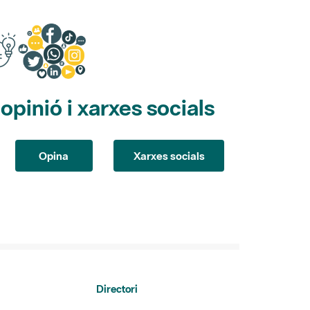
pinió i xarxes socials
Opina
Xarxes socials
Directori
dels Parcs
Directori de contacte