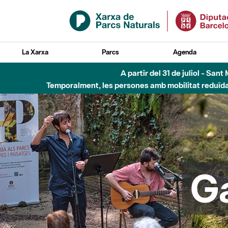
Salta al contingut principal
La Xarxa
Parcs
Agenda
Fins al desembre de 2026 - Parc Fluvial B
G