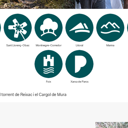
Sant Llorenç-Obac
Montnegre-Corredor
Litoral
Marina
Foix
Xarxa de Parcs
torrent de Reixac i el Cargol de Mura