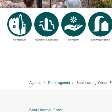
Montesquiu
Guilleries-Savassona
Montseny
Sant Miquel del Fai
Agenda
Detall agenda
Sant Llorenç-Obac - El 
Sant Llorenç-Obac