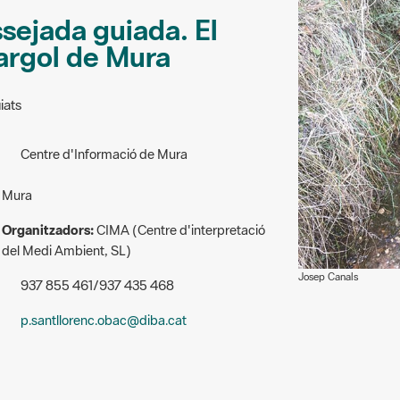
ssejada guiada. El
Cargol de Mura
iats
Centre d'Informació de Mura
Mura
Organitzadors:
CIMA (Centre d'interpretació
del Medi Ambient, SL)
Josep Canals
937 855 461/937 435 468
p.santllorenc.obac@diba.cat