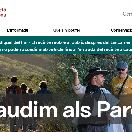
L'Informatiu
Què s'hi pot fer
Conservació
esòs - Afectacions a la llera del Parc Fluvial del Besòs degut a
audim als Par