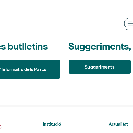
s butlletins
Suggeriments, o
Suggeriments
L'Informatiu dels Parcs
Institució
Actualitat
La Diputació de Barcelona
L'Informatiu 