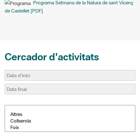
Programa Setmana de la Natura de sant Vicenç
l
b
e
a
o
r
r
de Castellet [PDF]
o
e
t
k
s
i
t
r
Cercador d'activitats