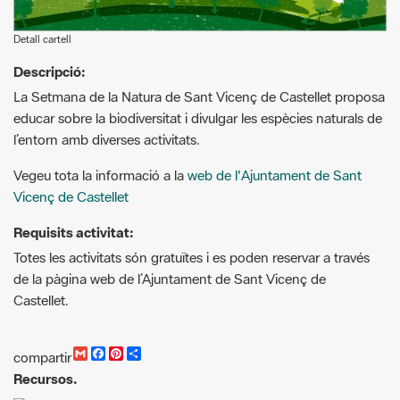
Detall cartell
Descripció:
La Setmana de la Natura de Sant Vicenç de Castellet proposa
educar sobre la biodiversitat i divulgar les espècies naturals de
l’entorn amb diverses activitats.
Vegeu tota la informació a la
web de l'Ajuntament de Sant
Vicenç de Castellet
Requisits activitat:
Totes les activitats són gratuïtes i es poden reservar a través
de la pàgina web de l’Ajuntament de Sant Vicenç de
Castellet.
G
F
P
C
compartir
m
a
i
o
Recursos.
a
c
n
m
i
e
t
p