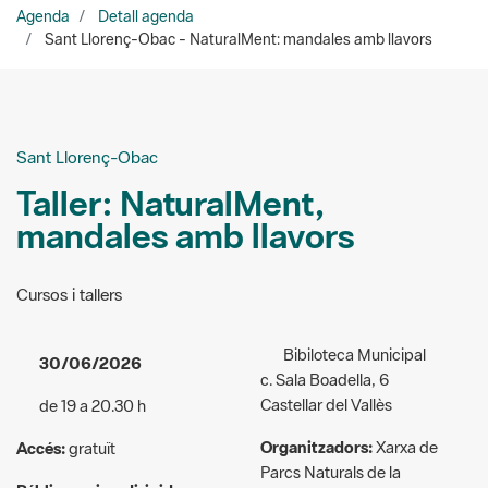
Sant Llorenç-Obac
Taller: NaturalMent,
mandales amb llavors
Cursos i tallers
Bibiloteca Municipal
30/06/2026
c. Sala Boadella, 6
Castellar del Vallès
de 19 a 20.30 h
Organitzadors:
Xarxa de
Accés:
gratuït
Parcs Naturals de la
Públic a qui va dirigida
Diputació de Barcelona
l'activitat:
Familiar/infantil
932 175 600 (laborables
de 9 a 18 h)