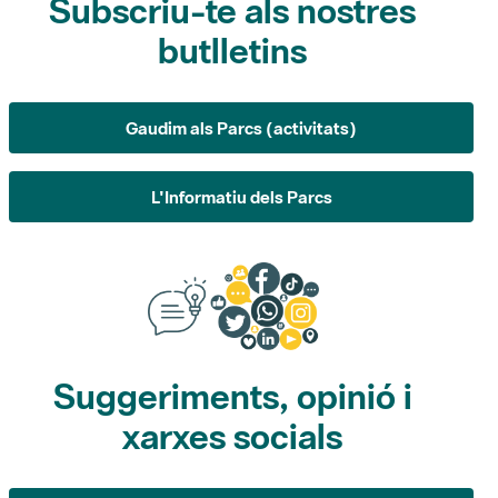
Gaudim als Parcs (activitats)
L'Informatiu dels Parcs
Suggeriments, opinió i
xarxes socials
Suggeriments