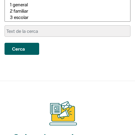
Cerca
Subscriu-te als nostres
butlletins