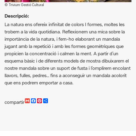
La natura ens ofereix infinitat de colors I formes, moltes les
trobem a la vida quotidiana. Reflexionem una mica sobre la
importància de la natura, i fem-ho elaborant un mandala
jugant amb la repetició i amb les formes geomètriques que
propicien la concentració i calmen la ment. A partir d’un
esquema bàsic i de diferents models de mostra dibuixarem el
nostre mandala sobre un suport de fusta i l’omplirem encolant
llavors, fulles, pedres… fins a aconseguir un mandala acolorit
que ens podrem emportar a casa.
G
F
P
C
compartir
m
a
i
o
a
c
n
m
i
e
t
p
l
b
e
a
o
r
r
o
e
t
k
s
i
t
r
Cercador d'activitats