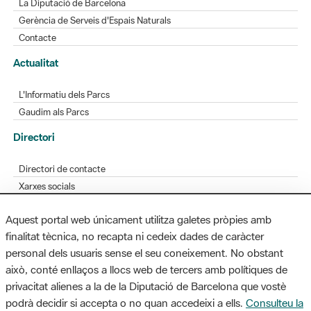
Actualitat
L'Informatiu dels Parcs
Gaudim als Parcs
Directori
Directori de contacte
Xarxes socials
Aplicacions mòbils
Bústia de suggeriments
Opineu sobre els parcs
Aquest portal web únicament utilitza galetes pròpies amb
finalitat tècnica, no recapta ni cedeix dades de caràcter
personal dels usuaris sense el seu coneixement. No obstant
MAPA WEB
AVÍS LEGAL
ACCESSIBILITAT
això, conté enllaços a llocs web de tercers amb polítiques de
privacitat alienes a la de la Diputació de Barcelona que vostè
Diputació de Barcelona. Edifici Llacuna, 1a planta. Badajoz, 49. 08005
podrà decidir si accepta o no quan accedeixi a ells.
Consulteu la
Barcelona. Tel. 934 022 428 / xarxaparcs@diba.cat