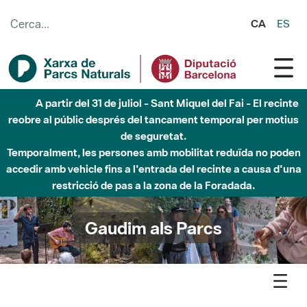
Salta al contingut principal
CA
ES
6 d'agost - Parc Fluvial Besòs - Activació de la Fase
d'Alerta del Parc Fluvial del Besòs per pluges intenses.
Tancats els accessos al Parc.
Gaudim als Parcs
Agenda
Detall agenda
Sant Llorenç-Obac - NaturalMent: mandales amb llavors