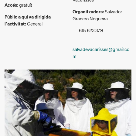
l'activitat:
General
615 623 379
salvadevacarisses@gmail.co
m