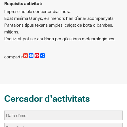
Pantalons tipus texans amples, calçat de bota o bambes,
mitjons.
L’activitat pot ser anul·lada per qüestions meteorològiques.
G
F
P
C
compartir
m
a
i
o
a
c
n
m
i
e
t
p
l
b
e
a
o
r
r
o
e
t
k
s
i
t
r
Cercador d'activitats