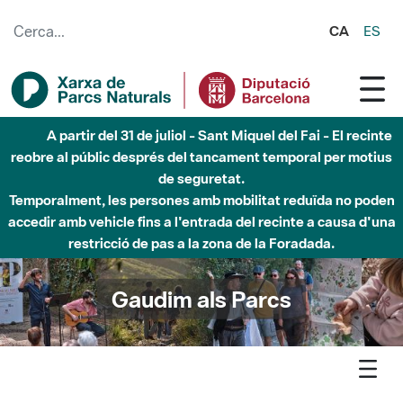
Salta al contingut principal
CA
ES
Fins al desembre de 2026 - Parc Fluvial Besòs -
Afectacions a la llera del Parc Fluvial del Besòs degut a
obres de construcció d'una passera sobre el riu
Gaudim als Parcs
Agenda
Detall agenda
Sant Llorenç-Obac - Visites guiades a les abelles de l'Obac