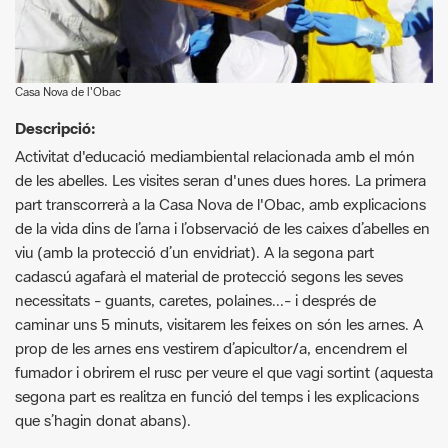
Casa Nova de l'Obac
Descripció:
Activitat d'educació mediambiental relacionada amb el món
de les abelles. Les visites seran d'unes dues hores. La primera
part transcorrerà a la Casa Nova de l'Obac, amb explicacions
de la vida dins de l’arna i l’observació de les caixes d’abelles en
viu (amb la protecció d’un envidriat). A la segona part
cadascú agafarà el material de protecció segons les seves
necessitats - guants, caretes, polaines...- i després de
caminar uns 5 minuts, visitarem les feixes on són les arnes. A
prop de les arnes ens vestirem d’apicultor/a, encendrem el
fumador i obrirem el rusc per veure el que vagi sortint (aquesta
segona part es realitza en funció del temps i les explicacions
que s’hagin donat abans).
Requisits activitat:
Imprescindible concertar dia i hora.
Edat mínima 8 anys, els menors han d’anar acompanyats.