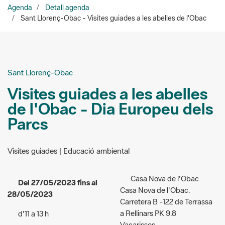
Sant Llorenç-Obac
Visites guiades a les abelles
de l'Obac - Dia Europeu dels
Parcs
Visites guiades | Educació ambiental
Casa Nova de l'Obac
Del 27/05/2023 fins al
Casa Nova de l'Obac.
28/05/2023
Carretera B -122 de Terrassa
a Rellinars PK 9.8
d'11 a 13 h
Vacarisses
Accés:
gratuït
Organitzadors:
Salvador
Públic a qui va dirigida
Granero Nogueira