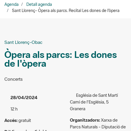
Sant Llorenç-Obac
Òpera als parcs: Les dones
de l'òpera
Concerts
Església de Sant Martí
28/04/2024
Camí de l'Església, 5
Granera
12 h
Organitzadors:
Xarxa de
Accés:
gratuït
Parcs Naturals - Diputació de
Públic a qui va dirigida
Barcelona
l'activitat:
General
678 451 432