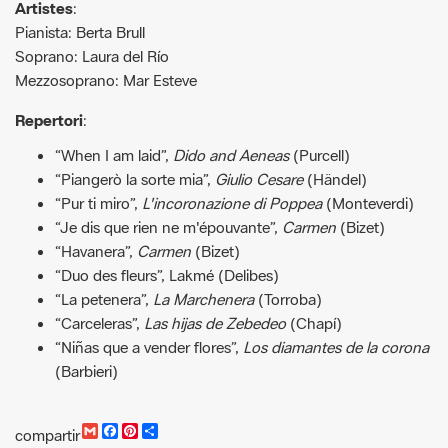
Mezzosoprano: Mar Esteve
Repertori
:
“When I am laid”,
Dido and Aeneas
(Purcell)
“Piangerò la sorte mia”,
Giulio Cesare
(Händel)
“Pur ti miro”,
L'incoronazione di Poppea
(Monteverdi)
“Je dis que rien ne m'épouvante”,
Carmen
(Bizet)
“Havanera”,
Carmen
(Bizet)
“Duo des fleurs”, Lakmé (Delibes)
“La petenera”,
La Marchenera
(Torroba)
“Carceleras”,
Las hijas de Zebedeo
(Chapí)
“Niñas que a vender flores”,
Los diamantes de la corona
(Barbieri)
G
F
P
C
compartir
m
a
i
o
Recursos.
a
c
n
m
i
e
t
p
Programa Òpera als parcs a Sant Llorenç
l
b
e
a
o
r
r