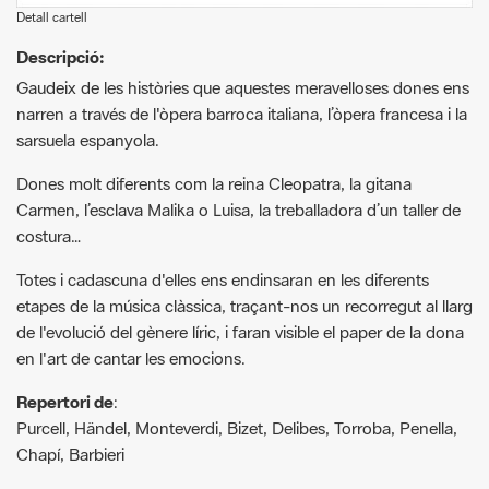
Gaudeix de les històries que aquestes meravelloses dones ens
narren a través de l'òpera barroca italiana, l’òpera francesa i la
sarsuela espanyola.
Dones molt diferents com la reina Cleopatra, la gitana
Carmen, l’esclava Malika o Luisa, la treballadora d’un taller de
costura…
Totes i cadascuna d'elles ens endinsaran en les diferents
etapes de la música clàssica, traçant-nos un recorregut al llarg
de l'evolució del gènere líric, i faran visible el paper de la dona
en l'art de cantar les emocions.
Repertori de
:
Purcell, Händel, Monteverdi, Bizet, Delibes, Torroba, Penella,
Chapí, Barbieri
Artistes
:
Pianista: Berta Brull
Soprano: Laura del Río