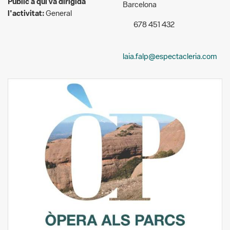
laia.falp@espectacleria.com
Detall cartell
Descripció: