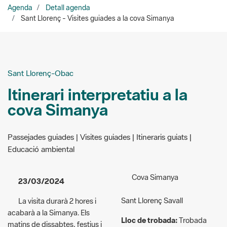
Sant Llorenç-Obac
Itinerari interpretatiu a la
cova Simanya
Passejades guiades | Visites guiades | Itineraris guiats |
Educació ambiental
Cova Simanya
23/03/2024
Sant Llorenç Savall
La visita durarà 2 hores i
acabarà a la Simanya. Els
Lloc de trobada:
Trobada
matins de dissabtes, festius i
amb el guia al Centre
darrer diumenge de mes. Cal
d’Informació del Coll
reserva prèvia.
d’Estenalles