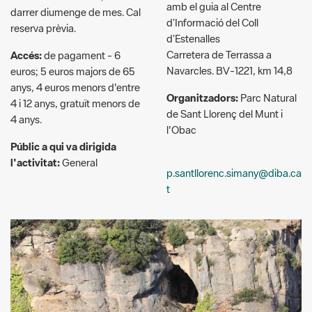
Carretera de Terrassa a
Accés:
de pagament - 6
Navarcles. BV-1221, km 14,8
euros; 5 euros majors de 65
anys, 4 euros menors d'entre
Organitzadors:
Parc Natural
4 i 12 anys, gratuït menors de
de Sant Llorenç del Munt i
4 anys.
l'Obac
Públic a qui va dirigida
l'activitat:
General
p.santllorenc.simany@diba.ca
t