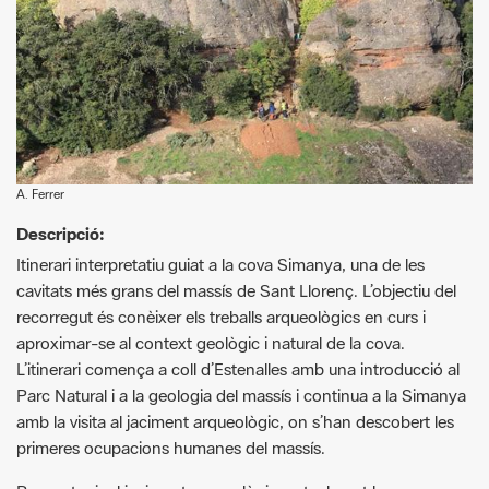
A. Ferrer
Descripció:
Itinerari interpretatiu guiat a la cova Simanya, una de les
cavitats més grans del massís de Sant Llorenç. L’objectiu del
recorregut és conèixer els treballs arqueològics en curs i
aproximar-se al context geològic i natural de la cova.
L’itinerari comença a coll d’Estenalles amb una introducció al
Parc Natural i a la geologia del massís i continua a la Simanya
amb la visita al jaciment arqueològic, on s’han descobert les
primeres ocupacions humanes del massís.
Per protegir el jaciment arqueològic, actualment la cova
Simanya està tancada i només s’hi pot accedir amb visita
guiada.