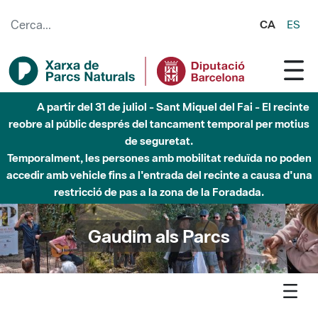
Salta al contingut principal
CA
ES
Fins al desembre de 2026 - Parc Fluvial Besòs -
Afectacions a la llera del Parc Fluvial del Besòs degut a
obres de construcció d'una passera sobre el riu
Gaudim als Parcs
Agenda
Detall agenda
Sant Llorenç - Visites guiades a la cova Simanya