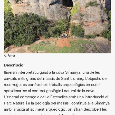
A. Ferrer
Descripció:
Itinerari interpretatiu guiat a la cova Simanya, una de les
cavitats més grans del massís de Sant Llorenç. L’objectiu del
recorregut és conèixer els treballs arqueològics en curs i
aproximar-se al context geològic i natural de la cova.
L’itinerari comença a coll d’Estenalles amb una introducció al
Parc Natural i a la geologia del massís i continua a la Simanya
amb la visita al jaciment arqueològic, on s’han descobert les
primeres ocupacions humanes del massís.
Per protegir el jaciment arqueològic, actualment la cova
Simanya està tancada i només s’hi pot accedir amb visita