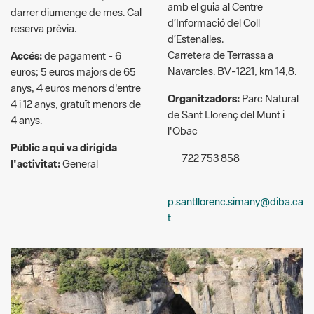
Carretera de Terrassa a
Accés:
de pagament - 6
Navarcles. BV-1221, km 14,8.
euros; 5 euros majors de 65
anys, 4 euros menors d'entre
Organitzadors:
Parc Natural
4 i 12 anys, gratuït menors de
de Sant Llorenç del Munt i
4 anys.
l'Obac
Públic a qui va dirigida
722 753 858
l'activitat:
General
p.santllorenc.simany@diba.ca
t