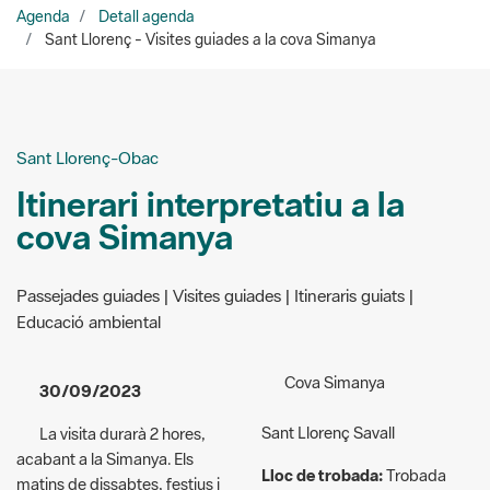
Sant Llorenç-Obac
Itinerari interpretatiu a la
cova Simanya
Passejades guiades | Visites guiades | Itineraris guiats |
Educació ambiental
Cova Simanya
30/09/2023
Sant Llorenç Savall
La visita durarà 2 hores,
acabant a la Simanya. Els
Lloc de trobada:
Trobada
matins de dissabtes, festius i
amb el guia al Centre
darrer diumenge de mes. Cal
d’Informació del Coll
reserva prèvia.
d’Estenalles.