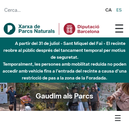
Salta al contingut principal
CA
ES
Fins al desembre de 2026 - Parc Fluvial Besòs -
Afectacions a la llera del Parc Fluvial del Besòs degut a
obres de construcció d'una passera sobre el riu
Gaudim als Parcs
Agenda
Detall agenda
Sant Llorenç - Visites guiades a la cova Simanya