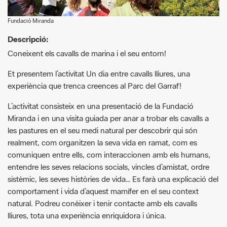
Descripció:
Coneixent els cavalls de marina i el seu entorn!
Et presentem l’activitat Un dia entre cavalls lliures, una
experiència que trenca creences al Parc del Garraf!
L’activitat consisteix en una presentació de la Fundació
Miranda i en una visita guiada per anar a trobar els cavalls a
les pastures en el seu medi natural per descobrir qui són
realment, com organitzen la seva vida en ramat, com es
comuniquen entre ells, com interaccionen amb els humans,
entendre les seves relacions socials, vincles d’amistat, ordre
sistèmic, les seves històries de vida… Es farà una explicació del
comportament i vida d’aquest mamífer en el seu context
natural. Podreu conèixer i tenir contacte amb els cavalls
lliures, tota una experiència enriquidora i única.
Activitat gratuïta pels socis del club Super3, i per les sòcies i
padrines de la Fundació Miranda (descomptes no
acumulables, tria el que més et convingui!)