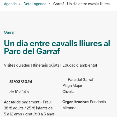
Garraf
Un dia entre cavalls lliures al
Parc del Garraf
Visites guiades | Itineraris guiats | Educació ambiental
Parc del Garraf
31/03/2024
Plaça Major
Olivella
de 10 a 14 h
Organitzadors:
Fundació
Accés:
de pagament - Preu:
Miranda
38 € adults / 25 € infants de
5 a 12 anys / gratuït 0 a 5 anys
fundacio@fundaciomiranda.o
Públic a qui va dirigida
rg
l'activitat:
Familiar/infantil