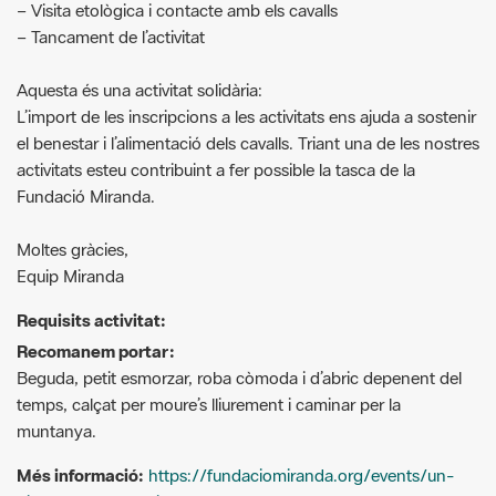
Aquesta és una activitat solidària:
L’import de les inscripcions a les activitats ens ajuda a sostenir
el benestar i l’alimentació dels cavalls. Triant una de les nostres
activitats esteu contribuint a fer possible la tasca de la
Fundació Miranda.
Moltes gràcies,
Equip Miranda
Requisits activitat:
Recomanem portar:
Beguda, petit esmorzar, roba còmoda i d’abric depenent del
temps, calçat per moure’s lliurement i caminar per la
muntanya.
Més informació:
https://fundaciomiranda.org/events/un-
dia-entre-cavalls-lliures-31-03-24/
G
F
P
C
compartir
m
a
i
o
a
c
n
m