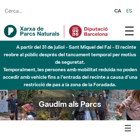
Salta al contingut principal
CA
ES
Fins al desembre de 2026 - Parc Fluvial Besòs -
Afectacions a la llera del Parc Fluvial del Besòs degut a
obres de construcció d'una passera sobre el riu
Gaudim als Parcs
Agenda
Detall agenda
Garraf - Un dia entre cavalls lliures