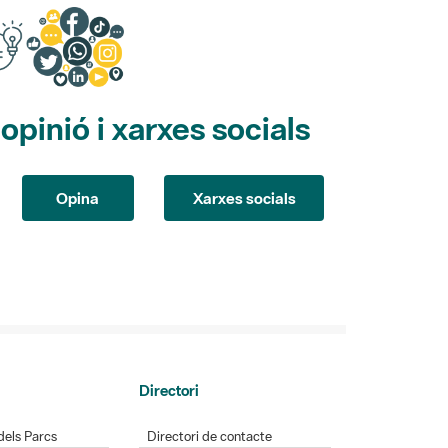
pinió i xarxes socials
Opina
Xarxes socials
Directori
dels Parcs
Directori de contacte
Parcs
Xarxes socials