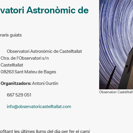
rvatori Astronòmic de
raris guiats
Observatori Astronòmic de Castelltallat
Ctra. de l'Observatori s/n
Castelltallat
08263 Sant Mateu de Bages
Organitzadors:
Antoni Guntin
Observatori Castelltall
667 529 051
info@observatoricastelltallat.com
ofitant les últimes llums del dia per fer el camí
n indret fosc, ja que a prop o al costat d’una