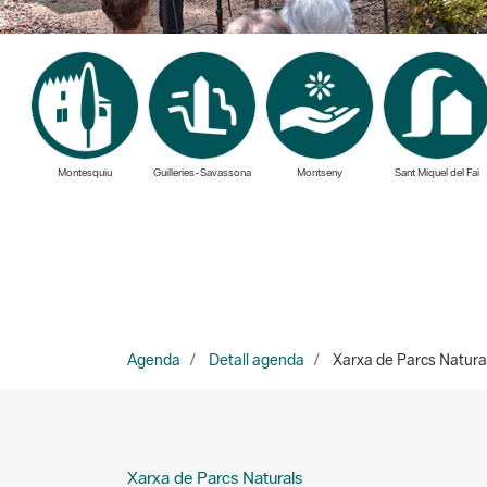
Montesquiu
Guilleries-Savassona
Montseny
Sant Miquel del Fai
Agenda
Detall agenda
Xarxa de Parcs Natural
Xarxa de Parcs Naturals