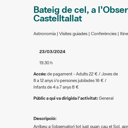
Bateig de cel, a l'Obse
Castelltallat
Astronomia | Visites guiades | Conferències | Itine
23/03/2024
19.30 h
Accés:
de pagament - Adults 22 € / Joves de
8 a 12 anys i/o persones jubilades 16 € /
Infants de 4 a 7 anys 8 €
Públic a qui va dirigida l'activitat:
General
Descripció:
Arribeu a l’observatori tot just quan cau el Sol, apr
i així evitar que us perdeu (l’observatori esta en u