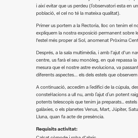
població, el cel no té la mateixa qualitat).
Primer us portem a la Rectoria, lloc on tenim el nos
expliquem la nostra exposició permanent sobre le
l'estel més proper al Sol, anomenat Pròxima Cent
Després, a la sala multimèdia, i amb l'ajut d'un na
centre, us farà el seu monòleg, en què repassa la 
mesura que el nostre astre evoluciona, va passant 
diferents aspectes... els dels estels que observem 
A continuació, accedim a l’edifici de la cúpula, d
constel·lacions a ull nu, amb l’ajut d’un potent raig
potents telescopis que tenim ja preparats… estels
galàxies, o els planetes Venus, Mart, Júpiter, Satur
Lluna, quan fa acte de presència.
Requisits activitat:
Calçat còmode i roba d'abric.
Amb els ulls sense pintar.