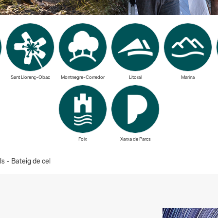
Sant Llorenç-Obac
Montnegre-Corredor
Litoral
Marina
Foix
Xarxa de Parcs
s - Bateig de cel