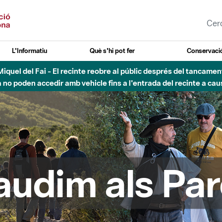
L'Informatiu
Què s'hi pot fer
Conservació
esòs - Afectacions a la llera del Parc Fluvial del Besòs degut a
audim als Par