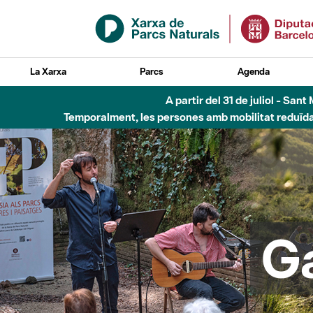
Salta al contingut principal
La Xarxa
Parcs
Agenda
Fins al desembre de 2026 - Parc Fluvial B
G