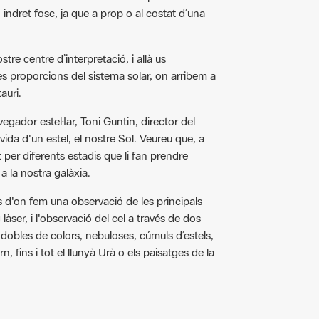
tre centre d’interpretació, i allà us
s proporcions del sistema solar, on arribem a
auri.
vegador estel·lar, Toni Guntin, director del
vida d'un estel, el nostre Sol. Veureu que, a
per diferents estadis que li fan prendre
a la nostra galàxia.
es d'on fem una observació de les principals
 làser, i l'observació del cel a través de dos
 dobles de colors, nebuloses, cúmuls d’estels,
n, fins i tot el llunyà Urà o els paisatges de la