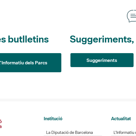
s butlletins
Suggeriments, o
Suggeriments
L'Informatiu dels Parcs
Institució
Actualitat
La Diputació de Barcelona
L'Informatiu 
Gerència de Serveis d'Espais
Gaudim als 