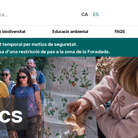
CA
ES
 biodiversitat
Educació ambiental
FAQS
 obres de construcció d'una passera sobre el riu
cs