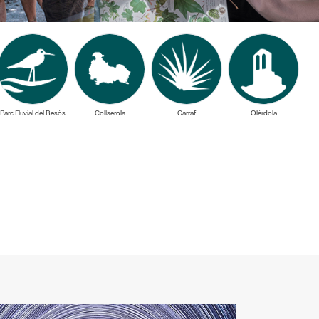
Parc Fluvial del Besòs
Collserola
Garraf
Olèrdola