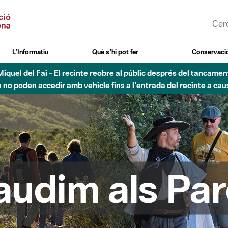
L'Informatiu
Què s'hi pot fer
Conservació
esòs - Afectacions a la llera del Parc Fluvial del Besòs degut a
audim als Par