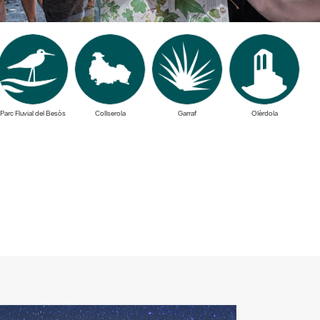
Parc Fluvial del Besòs
Collserola
Garraf
Olèrdola