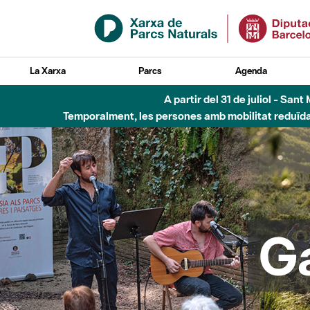
Salta al contingut principal
La Xarxa
Parcs
Agenda
Fins al desembre de 2026 - Parc Fluvial B
G