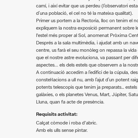
d’una població, el cel no té la mateixa qualitat).
Primer us portem a la Rectoria, lloc on tenim el nos
expliquem la nostra exposició permanent sobre le
l'estel més proper al Sol, anomenat Pròxima Cent
Després a la sala multimèdia, i ajudat amb un naveg
centre, us farà el seu monòleg on repassa la vida 
que el nostre astre evoluciona, va passant per dif
aspectes... els dels estels que observem a la nostr
A continuació accedim a l’edifici de la cúpula, de
constel·lacions a ull nu, amb l’ajut d’un potent raig
potents telescopis que tenim ja preparats… estels
galàxies, o els planetes Venus, Mart, Júpiter, Satur
Lluna, quan fa acte de presència.
Requisits activitat:
Calçat còmode i roba d'abric.
Amb els ulls sense pintar.
Més informació:
https://astrocastellblog.wordp