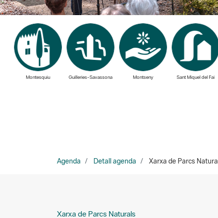
Montesquiu
Guilleries-Savassona
Montseny
Sant Miquel del Fai
Agenda
Detall agenda
Xarxa de Parcs Naturals
Xarxa de Parcs Naturals