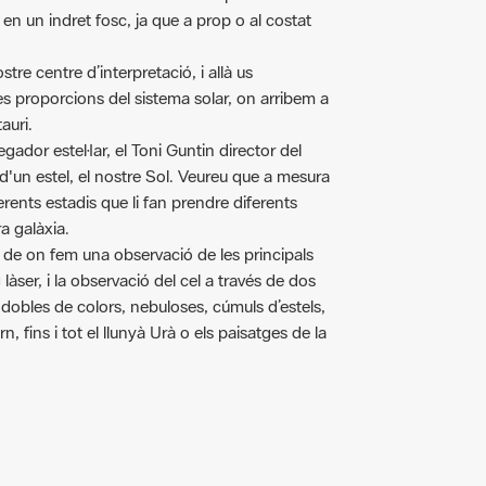
tre centre d’interpretació, i allà us
s proporcions del sistema solar, on arribem a
auri.
ador estel·lar, el Toni Guntin director del
d'un estel, el nostre Sol. Veureu que a mesura
erents estadis que li fan prendre diferents
a galàxia.
s de on fem una observació de les principals
 làser, i la observació del cel a través de dos
 dobles de colors, nebuloses, cúmuls d’estels,
n, fins i tot el llunyà Urà o els paisatges de la
ress.com/