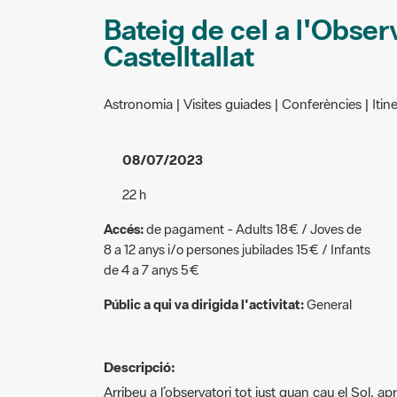
Bateig de cel a l'Obser
Castelltallat
Astronomia | Visites guiades | Conferències | Itine
08/07/2023
22 h
Accés:
de pagament - Adults 18€ / Joves de
8 a 12 anys i/o persones jubilades 15€ / Infants
de 4 a 7 anys 5€
Públic a qui va dirigida l'activitat:
General
Descripció:
Arribeu a l’observatori tot just quan cau el Sol, apr
camí, i així evitar que us perdeu (l’observatori est