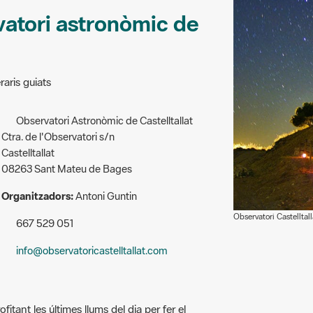
vatori astronòmic de
raris guiats
Observatori Astronòmic de Castelltallat
Ctra. de l'Observatori s/n
Castelltallat
08263 Sant Mateu de Bages
Organitzadors:
Antoni Guntin
Observatori Castelltall
667 529 051
info@observatoricastelltallat.com
ofitant les últimes llums del dia per fer el
a en un indret fosc, ja que a prop o al costat