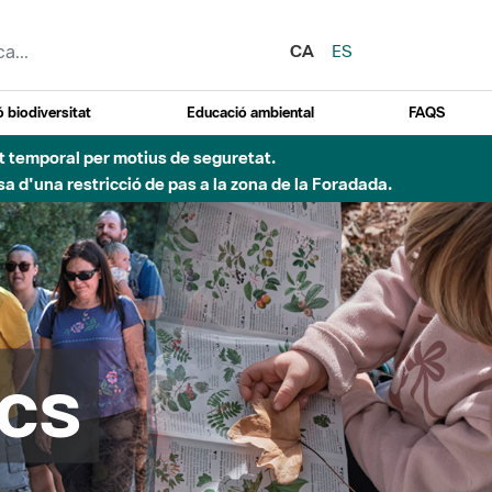
CA
ES
 biodiversitat
Educació ambiental
FAQS
 obres de construcció d'una passera sobre el riu
cs