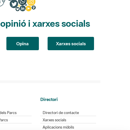
pinió i xarxes socials
Opina
Xarxes socials
Directori
dels Parcs
Directori de contacte
Parcs
Xarxes socials
Aplicacions mòbils
Bústia de suggeriments