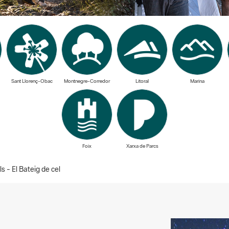
Sant Llorenç-Obac
Montnegre-Corredor
Litoral
Marina
Foix
Xarxa de Parcs
 - El Bateig de cel