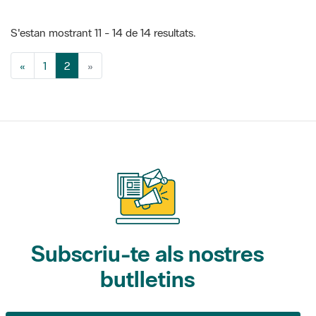
«
1
2
»
Subscriu-te als nostres
butlletins
Gaudim als Parcs (activitats)