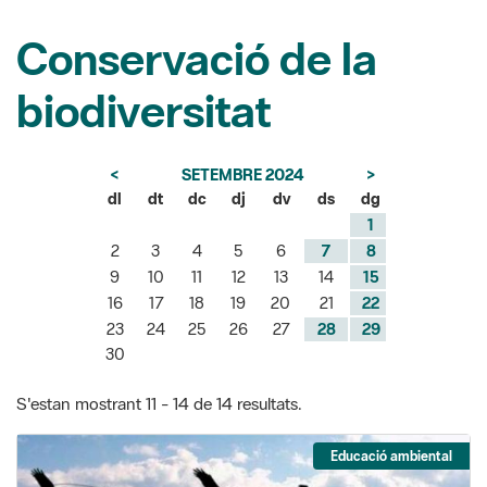
biodiversitat
<
SETEMBRE 2024
>
dl
dt
dc
dj
dv
ds
dg
1
2
3
4
5
6
7
8
9
10
11
12
13
14
15
16
17
18
19
20
21
22
23
24
25
26
27
28
29
30
S'estan mostrant 11 - 14 de 14 resultats.
Educació ambiental