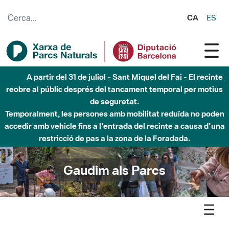
Salta al contingut principal
CA
ES
Fins al desembre de 2026 - Parc Fluvial Besòs -
Afectacions a la llera del Parc Fluvial del Besòs degut a
obres de construcció d'una passera sobre el riu
Gaudim als Parcs
Agenda
Biodiversitat