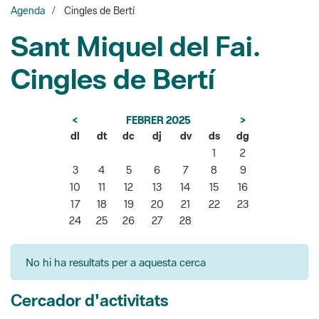
Agenda
Cingles de Bertí
Sant Miquel del Fai.
Cingles de Bertí
<
FEBRER 2025
>
dl
dt
dc
dj
dv
ds
dg
1
2
3
4
5
6
7
8
9
10
11
12
13
14
15
16
17
18
19
20
21
22
23
24
25
26
27
28
No hi ha resultats per a aquesta cerca
Cercador d'activitats