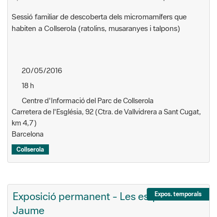
Sessió familiar de descoberta dels micromamífers que
habiten a Collserola (ratolins, musaranyes i talpons)
20/05/2016
18 h
Centre d'Informació del Parc de Collserola
Carretera de l'Església, 92 (Ctra. de Vallvidrera a Sant Cugat,
km 4,7)
Barcelona
Collserola
Exposició permanent - Les esquelles d'en
Expos. temporals
Jaume