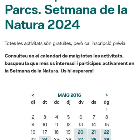
Parcs. Setmana de la
Natura 2024
Totes les activitats són gratuïtes, però cal inscripció prèvia.
Consulteu en el calendari de maig totes les activitats,
busqueu la que més us interessi i participeu activament en
la Setmana de la Natura. Us hi esperem!
<
MAIG 2016
>
dl
dt
dc
dj
dv
ds
dg
1
2
3
4
5
6
7
8
9
10
11
12
13
14
15
16
17
18
19
20
21
22
23
24
25
26
27
28
29