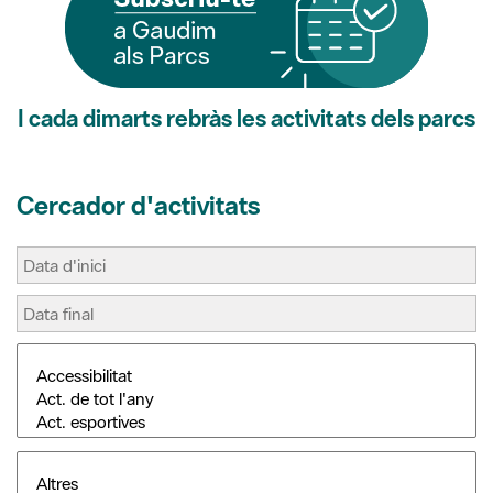
I cada dimarts rebràs les activitats dels parcs
Cercador d'activitats