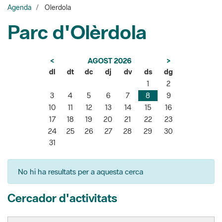
Agenda
Olerdola
Parc d'Olèrdola
<
AGOST 2026
>
dl
dt
dc
dj
dv
ds
dg
1
2
3
4
5
6
7
8
9
10
11
12
13
14
15
16
17
18
19
20
21
22
23
24
25
26
27
28
29
30
31
No hi ha resultats per a aquesta cerca
Cercador d'activitats