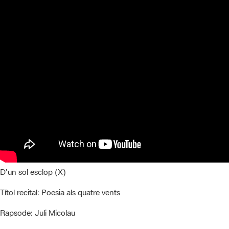
D'un sol esclop (X)
Títol recital:
Poesia als quatre vents
Rapsode:
Juli Micolau