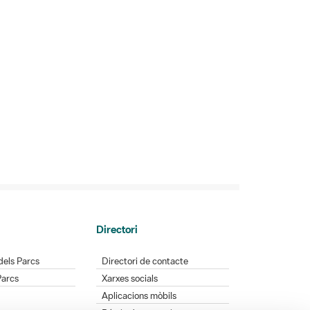
Directori
dels Parcs
Directori de contacte
Parcs
Xarxes socials
Aplicacions mòbils