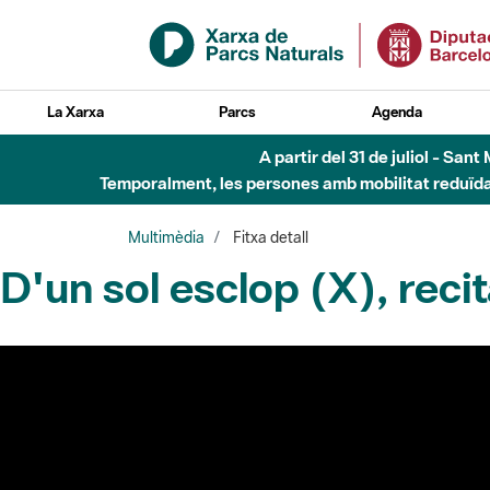
Salta al contingut principal
La Xarxa
Parcs
Agenda
A partir del 31 de juliol - Sa
Temporalment, les persones amb mobilitat reduïda n
Multimèdia
Fitxa detall
D'un sol esclop (X), reci