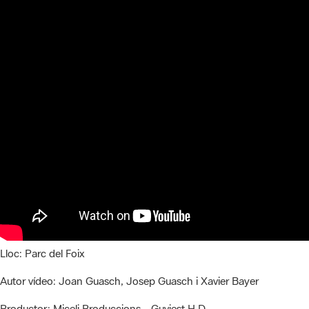
Lloc:
Parc del Foix
Autor vídeo:
Joan Guasch, Josep Guasch i Xavier Bayer
Productor:
Miceli Produccions - Guviest H.D.