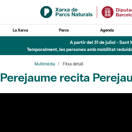
Salta al contingut principal
La Xarxa
Parcs
Agenda
A partir del 31 de juliol - Sa
Temporalment, les persones amb mobilitat reduïda n
Multimèdia
Fitxa detall
Perejaume recita Perej