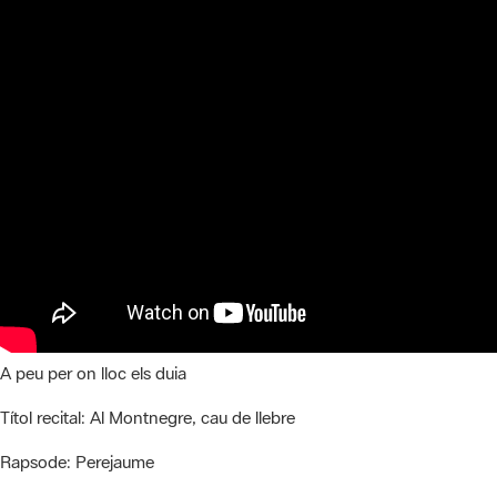
A peu per on lloc els duia
Títol recital:
Al Montnegre, cau de llebre
Rapsode:
Perejaume