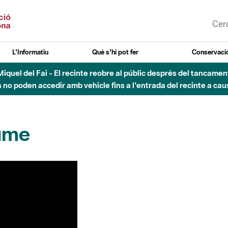
L'Informatiu
Què s'hi pot fer
Conservació
nt Miquel del Fai - El recinte reobre al públic després del tancam
o poden accedir amb vehicle fins a l'entrada del recinte a caus
aume