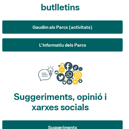
butlletins
Gaudim als Parcs (activitats)
L'Informatiu dels Parcs
Suggeriments, opinió i
xarxes socials
Suggeriments