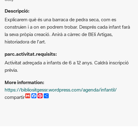
Descripció:
Explicarem què és una barraca de pedra seca, com es
construien i a on en podrem trobar. Després cada infant farà
la seva pròpia creació. Anirà a càrrec de BEli Artigas,
historiadora de l'art.
parc.activitat.requisits:
Activitat adreçada a infants de 6 a 12 anys. Caldrà inscripció
prèvia.
More information:
https://bibliositgessr.wordpress.com/agenda/infantil/
G
F
P
C
compartir
m
a
i
o
a
c
n
m
i
e
t
p
l
b
e
a
o
r
r
o
e
t
k
s
i
t
r