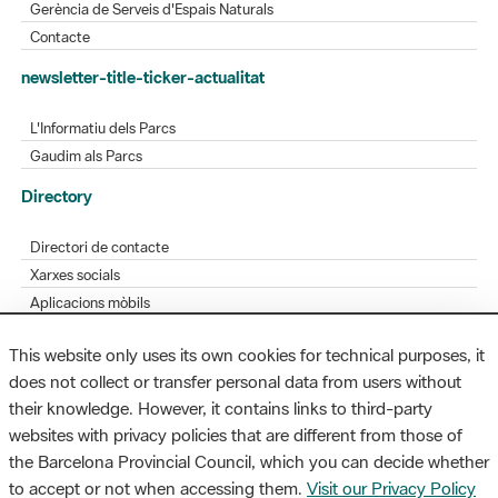
Gerència de Serveis d'Espais Naturals
Contacte
newsletter-title-ticker-actualitat
L'Informatiu dels Parcs
Gaudim als Parcs
Directory
Directori de contacte
Xarxes socials
Aplicacions mòbils
Bústia de suggeriments
This website only uses its own cookies for technical purposes, it
Opineu sobre els parcs
does not collect or transfer personal data from users without
their knowledge. However, it contains links to third-party
websites with privacy policies that are different from those of
the Barcelona Provincial Council, which you can decide whether
MAPA WEB
AVÍS LEGAL
ACCESSIBILITAT
to accept or not when accessing them.
Visit our Privacy Policy