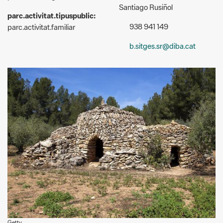
Santiago Rusiñol
parc.activitat.tipuspublic:
938 941 149
parc.activitat.familiar
b.sitges.sr@diba.cat
Getty