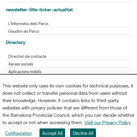
L'Informatiu dels Parcs
Gaudim als Parcs
Directory
Directori de contacte
Xarxes socials
Aplicacions mòbils
Bústia de suggeriments
Opineu sobre els parcs
This website only uses its own cookies for technical purposes, it
does not collect or transfer personal data from users without
MAPA WEB
AVÍS LEGAL
ACCESSIBILITAT
their knowledge. However, it contains links to third-party
websites with privacy policies that are different from those of
Diputació de Barcelona. Edifici Llacuna, 1a planta. Badajoz, 49. 08005
the Barcelona Provincial Council, which you can decide whether
Barcelona. Tel. 934 022 428 / xarxaparcs@diba.cat
to accept or not when accessing them.
Visit our Privacy Policy
Configuration
Accept All
Decline All