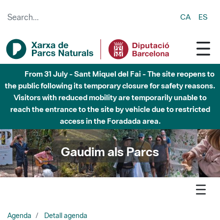
Skip to Main Content
CA
ES
5 d'agost - Parc Natural de Sant Llorenç del Munt i l
´Obac - Nivell 3 del Pla Alfa (perill molt alt d'incendi)
Gaudim als Parcs
Agenda
Detall agenda
Garraf - La cova Negra: descobrim l’interior del massís del
Garraf