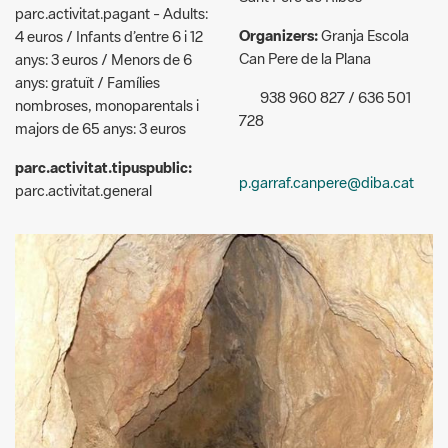
anys: gratuït / Famílies
938 960 827 / 636 501
nombroses, monoparentals i
728
majors de 65 anys: 3 euros
parc.activitat.tipuspublic:
p.garraf.canpere@diba.cat
parc.activitat.general