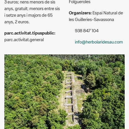
i setze anys i majors de 65
les Guilleries-Savassona
anys, 2 euros.
938 847 104
parc.activitat.tipuspublic:
parc.activitat.general
info@herbolaridesau.com