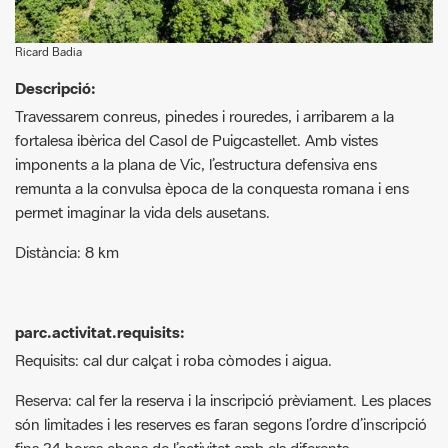
Ricard Badia
Descripció:
Travessarem conreus, pinedes i rouredes, i arribarem a la
fortalesa ibèrica del Casol de Puigcastellet. Amb vistes
imponents a la plana de Vic, l’estructura defensiva ens
remunta a la convulsa època de la conquesta romana i ens
permet imaginar la vida dels ausetans.
Distància: 8 km
parc.activitat.requisits:
Requisits: cal dur calçat i roba còmodes i aigua.
Reserva: cal fer la reserva i la inscripció prèviament. Les places
són limitades i les reserves es faran segons l’ordre d’inscripció
fins 24 hores abans de l’activitat amb els diferents
organitzadors.