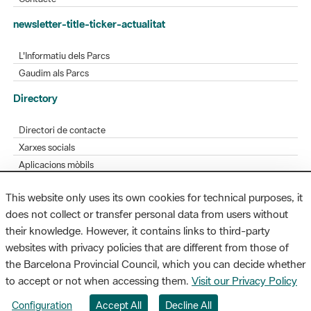
L'Informatiu dels Parcs
Gaudim als Parcs
Directory
Directori de contacte
Xarxes socials
Aplicacions mòbils
Bústia de suggeriments
Opineu sobre els parcs
This website only uses its own cookies for technical purposes, it
does not collect or transfer personal data from users without
their knowledge. However, it contains links to third-party
MAPA WEB
AVÍS LEGAL
ACCESSIBILITAT
websites with privacy policies that are different from those of
the Barcelona Provincial Council, which you can decide whether
Diputació de Barcelona. Edifici Llacuna, 1a planta. Badajoz, 49. 08005
to accept or not when accessing them.
Visit our Privacy Policy
Barcelona. Tel. 934 022 428 / xarxaparcs@diba.cat
Configuration
Accept All
Decline All