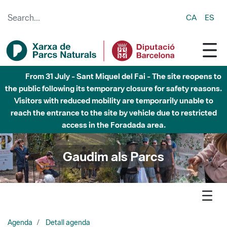
Skip to Main Content
CA
ES
Fins al desembre de 2026 - Parc Fluvial Besòs -
Afectacions a la llera del Parc Fluvial del Besòs degut a
obres de construcció d'una passera sobre el riu
Gaudim als Parcs
Agenda
Detall agenda
Guilleries-Savassona - Ibers, ausetans i el Casol de
Puigcastellet