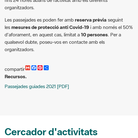
Les passejades es poden fer amb
reserva prèvia
seguint
les
mesures de protecció anti Covid-19
i amb només el 50%
d'aforament, en aquest cas, limitat a
10 persones
. Per a
qualsevol dubte, poseu-vos en contacte amb els
organitzadors.
G
F
P
C
compartir
m
a
i
o
Recursos.
a
c
n
m
i
e
t
p
Passejades guiades 2021 [PDF]
l
b
e
a
o
r
r
o
e
t
k
s
i
t
r
Cercador d'activitats