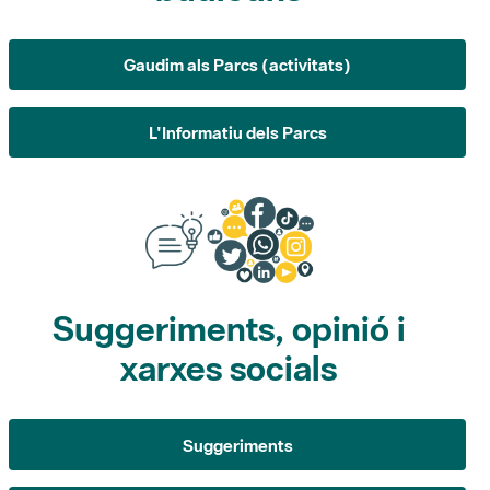
Gaudim als Parcs (activitats)
L'Informatiu dels Parcs
Suggeriments, opinió i
xarxes socials
Suggeriments
Opina