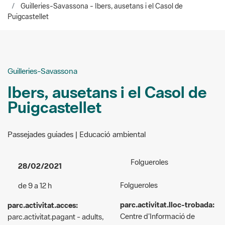
Guilleries-Savassona
Ibers, ausetans i el Casol de
Puigcastellet
Passejades guiades | Educació ambiental
Folgueroles
28/02/2021
Folgueroles
de 9 a 12 h
parc.activitat.lloc-trobada:
parc.activitat.acces:
Centre d’Informació de
parc.activitat.pagant - adults,
Folgueroles
3 euros; nens menors de sis
anys, gratuït; menors entre sis
Organizers:
Espai Natural de