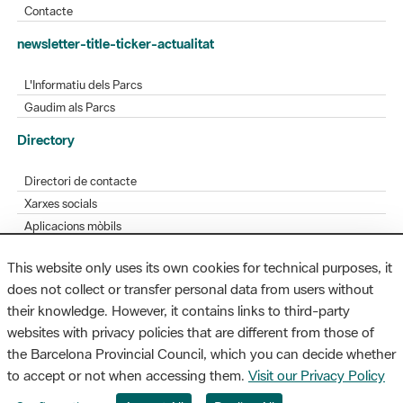
newsletter-title-ticker-actualitat
L'Informatiu dels Parcs
Gaudim als Parcs
Directory
Directori de contacte
Xarxes socials
Aplicacions mòbils
Bústia de suggeriments
Opineu sobre els parcs
This website only uses its own cookies for technical purposes, it
does not collect or transfer personal data from users without
their knowledge. However, it contains links to third-party
MAPA WEB
AVÍS LEGAL
ACCESSIBILITAT
websites with privacy policies that are different from those of
the Barcelona Provincial Council, which you can decide whether
Diputació de Barcelona. Edifici Llacuna, 1a planta. Badajoz, 49. 08005
to accept or not when accessing them.
Visit our Privacy Policy
Barcelona. Tel. 934 022 428 / xarxaparcs@diba.cat