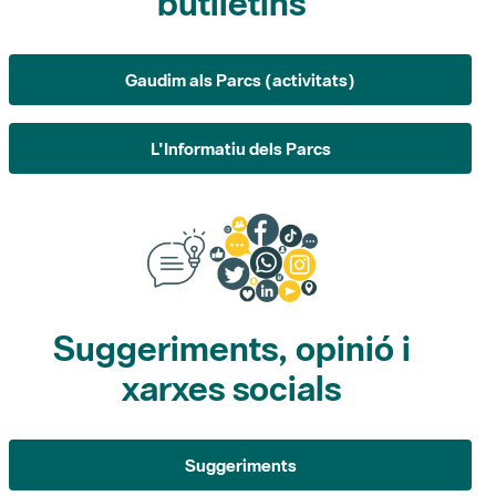
Gaudim als Parcs (activitats)
L'Informatiu dels Parcs
Suggeriments, opinió i
xarxes socials
Suggeriments
Opina