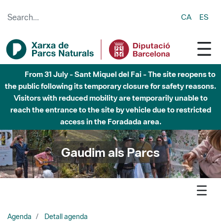
Skip to Main Content
CA
ES
Fins al desembre de 2026 - Parc Fluvial Besòs -
Afectacions a la llera del Parc Fluvial del Besòs degut a
obres de construcció d'una passera sobre el riu
Gaudim als Parcs
Agenda
Detall agenda
Guilleries-Savassona - Visita guiada a l'església de Sant
Esteve de Tavèrnoles