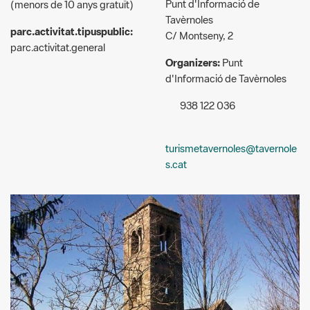
C/ Montseny, 2
parc.activitat.general
Organizers:
Punt
d'Informació de Tavèrnoles
938 122 036
turismetavernoles@tavernole
s.cat