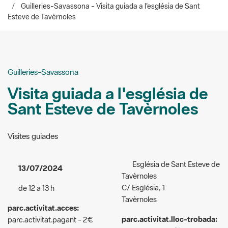
Guilleries-Savassona
Visita guiada a l'església de
Sant Esteve de Tavèrnoles
Visites guiades
Església de Sant Esteve de
13/07/2024
Tavèrnoles
C/ Església, 1
de 12 a 13 h
Tavèrnoles
parc.activitat.acces:
parc.activitat.lloc-trobada:
parc.activitat.pagant - 2€
Punt d'Informació de
(menors de 10 anys gratuït)
Tavèrnoles
parc.activitat.tipuspublic: