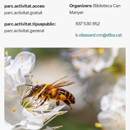
937 530 952
parc.activitat.tipuspublic:
parc.activitat.general
b.vilassard.cm@diba.cat
@Biblioteca Can Manyer