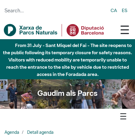
Skip to Main Content
CA
ES
Fins al desembre de 2026 - Parc Fluvial Besòs -
Afectacions a la llera del Parc Fluvial del Besòs degut a
obres de construcció d'una passera sobre el riu
Gaudim als Parcs
Agenda
Detall agenda
Litoral - Xerrada Pol·linitzadors i restauració ecològica: més
enllà de les abelles