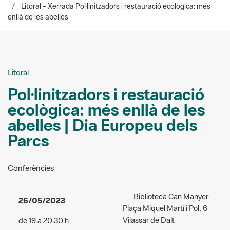
Litoral
Pol·linitzadors i restauració
ecològica: més enllà de les
abelles | Dia Europeu dels
Parcs
Conferències
Biblioteca Can Manyer
26/05/2023
Plaça Miquel Martí i Pol, 6
Vilassar de Dalt
de 19 a 20.30 h
Organizers:
Biblioteca Can
parc.activitat.acces:
Manyer
parc.activitat.gratuit