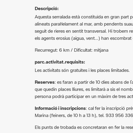
Descripció:
Aquesta serralada està constituïda en gran part pe
alineats paral·lelament al mar, amb pendents sua
seguit de rieres en sentit transversal. Hi trobem 
els agents erosius (aigua, vent...) han escombrat e
Recurregut: 6 km / Dificultat: mitjana
parc.activitat.requisits:
Les activitats són gratuïtes i les places limitades.
Reserves
: es faran a partir de 10 dies abans de l’
que quedin places lliures, es limitarà a sis el nomb
persona podrà participar en un màxim de tres acti
Informació i inscripcions
: cal fer la inscripció p
Marina (feiners, de 10 h a 13 h), tel. 933 956 33
Els punts de trobada es concretaran en fer la res