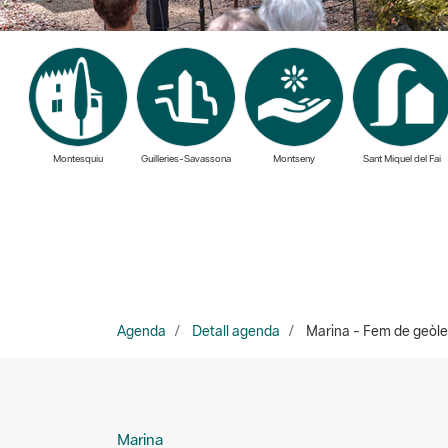
Montesquiu
Guilleries-Savassona
Montseny
Sant Miquel del Fai
Agenda
Detall agenda
Marina - Fem de geòlegs 
Marina