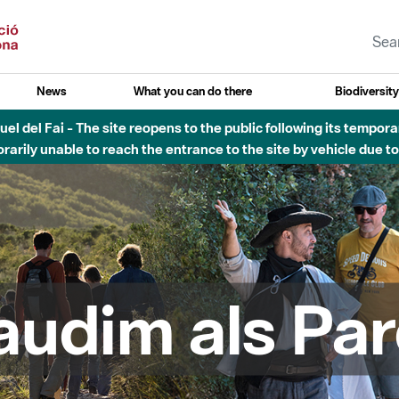
News
What you can do there
Biodiversit
uvial Besòs - Activació de la Fase d'Alerta del Parc Fluvial del 
Tancats els accessos al Parc.
audim als Par