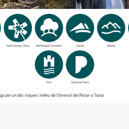
Sant Llorenç-Obac
Montnegre-Corredor
Litoral
Marina
Foix
Xarxa de Parcs
per un dia: roques i relleu de l’itinerari del Rocar a Tiana