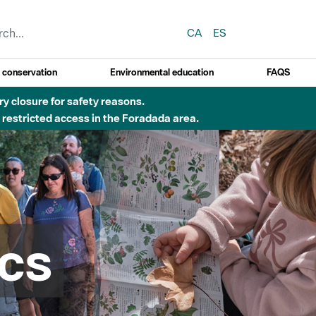
CA
ES
y conservation
Environmental education
FAQS
Besòs per pluges intenses.
cs