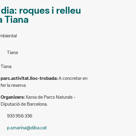
ia: roques i relleu
 a Tiana
ambiental
Tiana
Tiana
parc.activitat.lloc-trobada:
A concretar en
fer la reserva
Organizers:
Xarxa de Parcs Naturals -
Diputació de Barcelona.
933 956 336
p.smarina@diba.cat