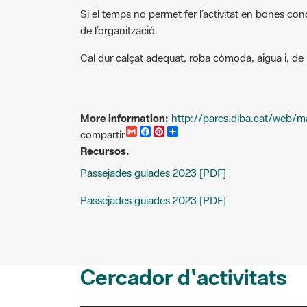
Si el temps no permet fer l’activitat en bones cond
de l’organització.
Cal dur calçat adequat, roba còmoda, aigua i, de 
More information:
http://parcs.diba.cat/web/m
G
F
P
C
compartir
m
a
i
o
Recursos.
a
c
n
m
i
e
t
p
Passejades guiades 2023 [PDF]
l
b
e
a
o
r
r
o
e
t
Passejades guiades 2023 [PDF]
k
s
i
t
r
Cercador d'activitats