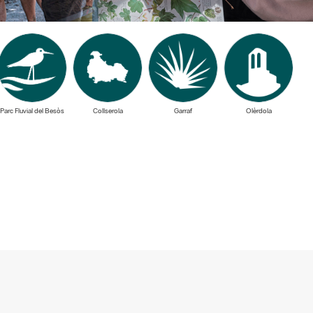
Parc Fluvial del Besòs
Collserola
Garraf
Olèrdola