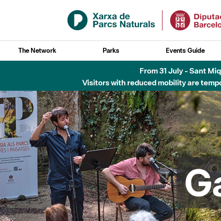
Skip to Main Content
The Network
Parks
Events Guide
6 d'agost - Parc Fl
G