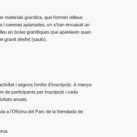
r materials granítics, que formen relleus
us i carenes aplanades, on s’han encaixat un
relleu en boles granítiques que apareixen quan
l granit desfet (sauló).
activitat i segons l’ordre d’inscripció. A menys
re de participants per inscripció i cada
vitats anuals.
rèvia a l’Oficina del Parc de la Serralada de
6
erva.