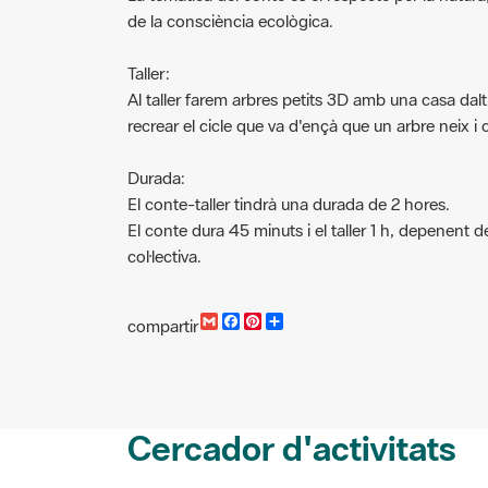
Taller:
Al taller farem arbres petits 3D amb una casa dalt de
recrear el cicle que va d'ençà que un arbre neix i c
Durada:
El conte-taller tindrà una durada de 2 hores.
El conte dura 45 minuts i el taller 1 h, depenent d
col·lectiva.
G
F
P
C
compartir
m
a
i
o
a
c
n
m
i
e
t
p
l
b
e
a
o
r
r
o
e
t
Cercador d'activitats
k
s
i
t
r