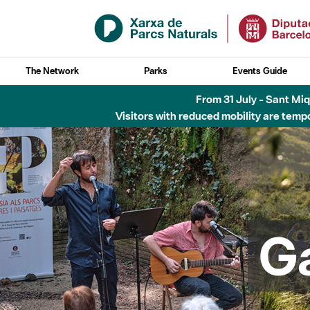
Skip to Main Content
The Network
Parks
Events Guide
Fins al desembre de 2026 - Parc Fluvial B
G