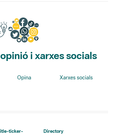
pinió i xarxes socials
Opina
Xarxes socials
itle-ticker-
Directory
Directori de contacte