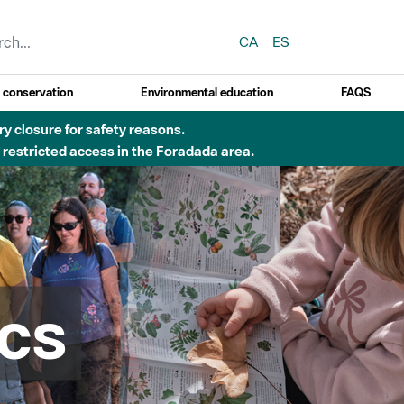
CA
ES
y conservation
Environmental education
FAQS
 obres de construcció d'una passera sobre el riu
cs