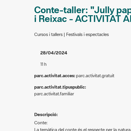
Conte-taller: "Jully p
i Reixac - ACTIVITAT
Cursos i tallers | Festivals i espectacles
28/04/2024
11 h
parc.activitat.acces:
parc.activitat.gratuit
parc.activitat.tipuspublic:
parc.activitat.familiar
Descripció:
Conte:
La temàtica del conte és el respecte per la natura,
de la consciència ecològica.