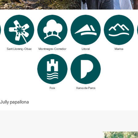
Sant Llorenç-Obac
Montnegre-Corredor
Litoral
Marina
Foix
Xarxa de Parcs
Jully papallona