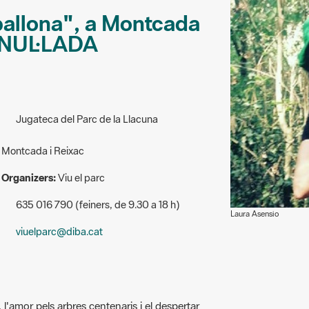
apallona", a Montcada
 ANUL·LADA
Jugateca del Parc de la Llacuna
Montcada i Reixac
Organizers:
Viu el parc
635 016 790 (feiners, de 9.30 a 18 h)
Laura Asensio
viuelparc@diba.cat
 l'amor pels arbres centenaris i el despertar