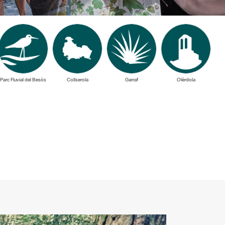
Parc Fluvial del Besòs
Collserola
Garraf
Olèrdola