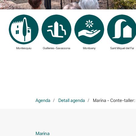
Montesquiu
Guilleries-Savassona
Montseny
Sant Miquel del Fai
Agenda
Detall agenda
Marina - Conte-taller: 
Marina