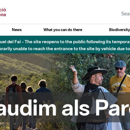
News
What you can do there
Biodiversit
esòs - Afectacions a la llera del Parc Fluvial del Besòs degut a
audim als Par