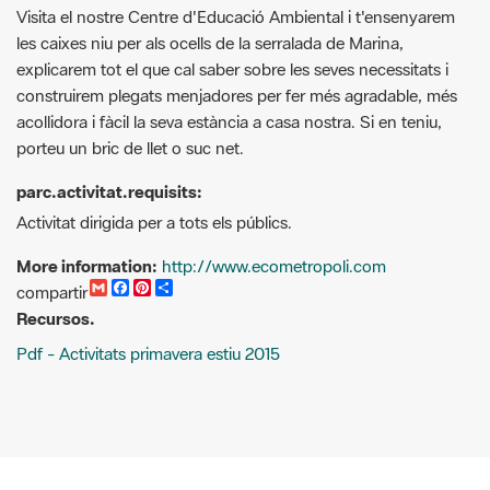
Visita el nostre Centre d'Educació Ambiental i t'ensenyarem
les caixes niu per als ocells de la serralada de Marina,
explicarem tot el que cal saber sobre les seves necessitats i
construirem plegats menjadores per fer més agradable, més
acollidora i fàcil la seva estància a casa nostra. Si en teniu,
porteu un bric de llet o suc net.
parc.activitat.requisits:
Activitat dirigida per a tots els públics.
More information:
http://www.ecometropoli.com
G
F
P
C
compartir
m
a
i
o
Recursos.
a
c
n
m
i
e
t
p
Pdf - Activitats primavera estiu 2015
l
b
e
a
o
r
r
o
e
t
k
s
i
t
r