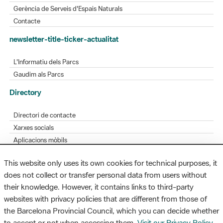
Gerència de Serveis d'Espais Naturals
Contacte
newsletter-title-ticker-actualitat
L'Informatiu dels Parcs
Gaudim als Parcs
Directory
Directori de contacte
Xarxes socials
Aplicacions mòbils
Bústia de suggeriments
This website only uses its own cookies for technical purposes, it
Opineu sobre els parcs
does not collect or transfer personal data from users without
their knowledge. However, it contains links to third-party
websites with privacy policies that are different from those of
the Barcelona Provincial Council, which you can decide whether
MAPA WEB
AVÍS LEGAL
ACCESSIBILITAT
to accept or not when accessing them.
Visit our Privacy Policy