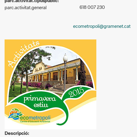
parc.activitat.tipuspublic:
618 007 230
parc.activitat.general
ecometropoli@gramenet.cat
Descripció: