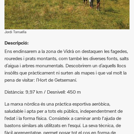
Jordi Torruella
Descripció:
Ens endinsarem a la zona de Vidrà on destaquen les fagedes,
rouredes i prats montants, com també les diverses fonts, salts
d’aigua i arbres monumentals. Descobrirem un d’aquells llocs
insòlits que pràcticament ni surten als mapes i que val molt la
pena de visitar: l’Hort de Getsemaní.
Distància: 9,97 km / Desnivell: 450 m
La marxa nòrdica és una pràctica esportiva aerò­bica,
saludable i apta per a tots els públics, independentment de
l'edat i la forma física. Consisteix a caminar amb l'ajuda de
bastons similars als utilitzats en l'esquí. La seva tècnica, de
fàcil aprenentatge, permet posar tot el cos en forma de
manera uniforme; millora la força muscular, el sistema
cardiovascular i pulmonar, la coordinació i la mobilitat.