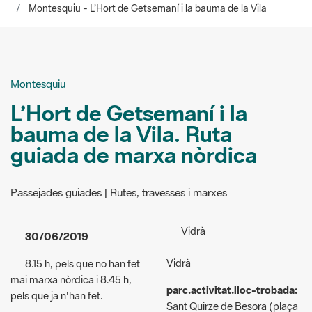
Montesquiu
L’Hort de Getsemaní i la
bauma de la Vila. Ruta
guiada de marxa nòrdica
Passejades guiades | Rutes, travesses i marxes
Vidrà
30/06/2019
Vidrà
8.15 h, pels que no han fet
mai marxa nòrdica i 8.45 h,
parc.activitat.lloc-trobada:
pels que ja n'han fet.
Sant Quirze de Besora (plaça
del Bisaura)
parc.activitat.acces:
parc.activitat.pagant - 4