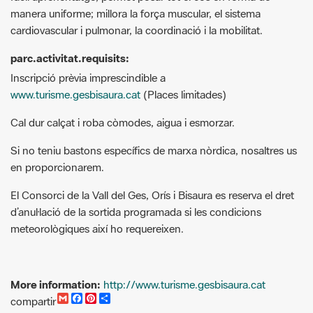
parc.activitat.requisits:
Inscripció prèvia imprescindible a
www.turisme.gesbisaura.cat
(Places limitades)
Cal dur calçat i roba còmodes, aigua i esmorzar.
Si no teniu bastons específics de marxa nòrdica, nosaltres us
en proporcionarem.
El Consorci de la Vall del Ges, Orís i Bisaura es reserva el dret
d’anul·lació de la sortida programada si les condicions
meteorològiques així ho requereixen.
More information:
http://www.turisme.gesbisaura.cat
G
F
P
C
compartir
m
a
i
o
Recursos.
a
c
n
m
i
e
t
p
Rutes guiades 2019. Marxa nòrdica [Pdf]
l
b
e
a