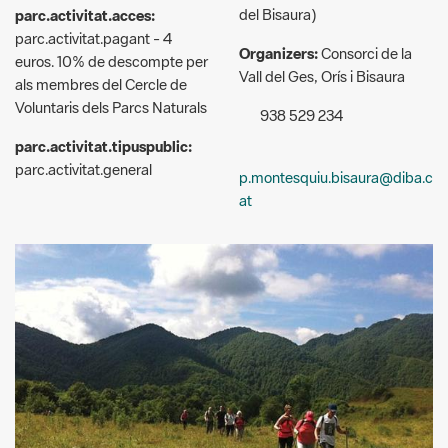
Organizers:
Consorci de la
euros. 10% de descompte per
Vall del Ges, Orís i Bisaura
als membres del Cercle de
Voluntaris dels Parcs Naturals
938 529 234
parc.activitat.tipuspublic:
parc.activitat.general
p.montesquiu.bisaura@diba.c
at