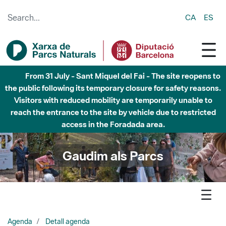
Skip to Main Content
CA
ES
Fins al desembre de 2026 - Parc Fluvial Besòs -
Afectacions a la llera del Parc Fluvial del Besòs degut a
obres de construcció d'una passera sobre el riu
Gaudim als Parcs
Agenda
Detall agenda
Montesquiu - L’Hort de Getsemaní i la bauma de la Vila