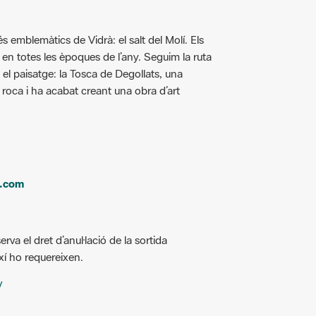
s emblemàtics de Vidrà: el salt del Molí. Els
 en totes les èpoques de l’any. Seguim la ruta
 el paisatge: la Tosca de Degollats, una
a roca i ha acabat creant una obra d’art
a.com
erva el dret d’anul·lació de la sortida
xí ho requereixen.
/