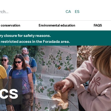
CA
ES
y conservation
Environmental education
FAQS
 obres de construcció d'una passera sobre el riu
cs