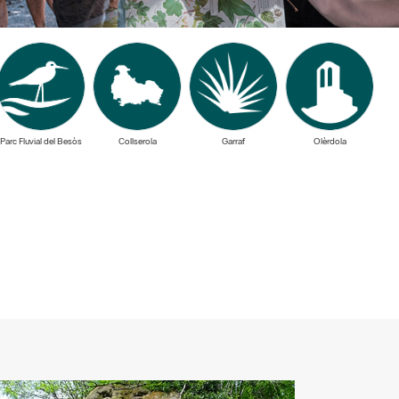
Parc Fluvial del Besòs
Collserola
Garraf
Olèrdola