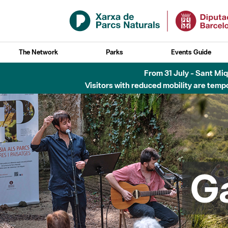
Skip to Main Content
The Network
Parks
Events Guide
Fins al desembre de 2026 - Parc Fluvial B
G