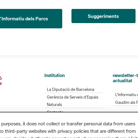
Suggeriments
L'Informatiu dels Parcs
Institution
newsletter-t
actualitat
La Diputació de Barcelona
L'Informatiu 
Gerència de Serveis d'Espais
Gaudim als 
Naturals
Contacte
 purposes, it does not collect or transfer personal data from users
o third-party websites with privacy policies that are different from
Diputació de Barcelona. Edifici Llacuna, 1a planta.