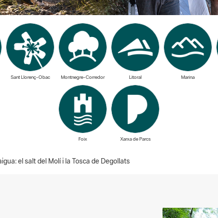
Sant Llorenç-Obac
Montnegre-Corredor
Litoral
Marina
Foix
Xarxa de Parcs
gua: el salt del Molí i la Tosca de Degollats