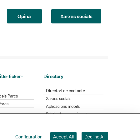
Opina
Xarxes socials
itle-ticker-
Directory
Directori de contacte
dels Parcs
Xarxes socials
Parcs
Aplicacions mòbils
Bústia de suggeriments
Opineu sobre els parcs
Configuration
Accept All
Decline All
 Badajoz, 49. 08005 Barcelona. Tel. 934 022 428