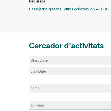
Passejades guiades i altres activitats 2024 [PDF]
l
b
e
a
o
r
r
o
e
t
k
s
i
t
r
Cercador d'activitats