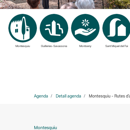
Montesquiu
Guilleries-Savassona
Montseny
Sant Miquel del Fai
Agenda
Detall agenda
Montesquiu - Rutes d’ai
Montesquiu