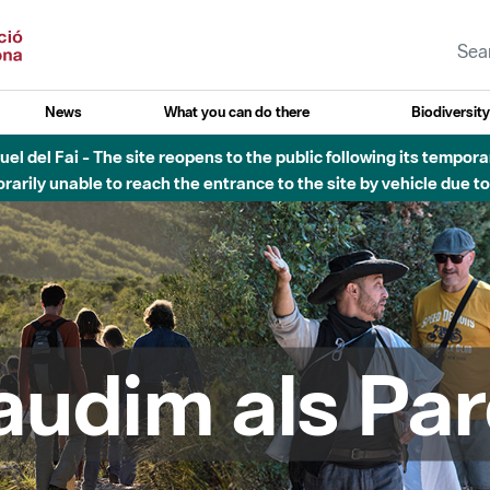
News
What you can do there
Biodiversit
esòs - Afectacions a la llera del Parc Fluvial del Besòs degut a
audim als Par