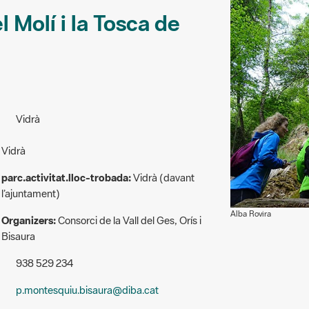
l Molí i la Tosca de
Vidrà
Vidrà
parc.activitat.lloc-trobada:
Vidrà (davant
l’ajuntament)
Alba Rovira
Organizers:
Consorci de la Vall del Ges, Orís i
Bisaura
938 529 234
p.montesquiu.bisaura@diba.cat