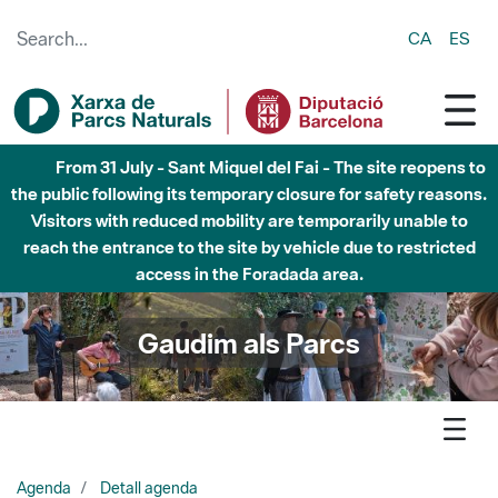
Skip to Main Content
CA
ES
Fins al desembre de 2026 - Parc Fluvial Besòs -
Afectacions a la llera del Parc Fluvial del Besòs degut a
obres de construcció d'una passera sobre el riu
Gaudim als Parcs
Agenda
Detall agenda
Montnegre-Corredor - Visita guiada familiar Les trifulgues de
la vida a pagès