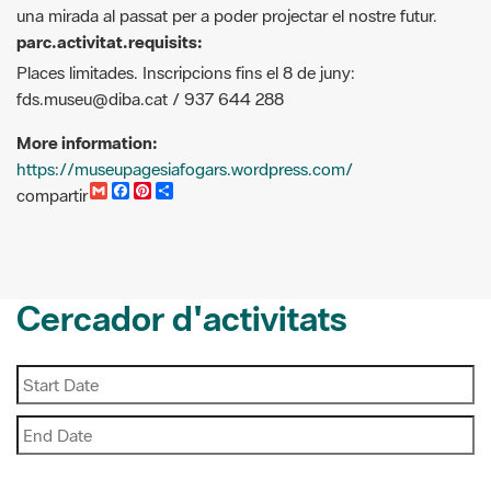
Places limitades. Inscripcions fins el 8 de juny:
fds.museu@diba.cat / 937 644 288
More information:
https://museupagesiafogars.wordpress.com/
G
F
P
C
compartir
m
a
i
o
a
c
n
m
i
e
t
p
l
b
e
a
o
r
r
o
e
t
Cercador d'activitats
k
s
i
t
r