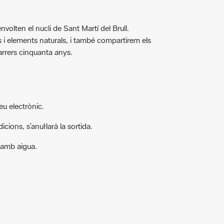
volten el nucli de Sant Martí del Brull.
 i elements naturals, i també compartirem els
darrers cinquanta anys.
eu electrònic.
cions, s’anul·larà la sortida.
 amb aigua.