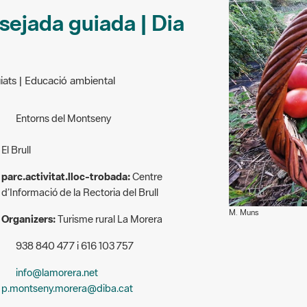
sejada guiada | Dia
uiats | Educació ambiental
Entorns del Montseny
El Brull
parc.activitat.lloc-trobada:
Centre
d’Informació de la Rectoria del Brull
M. Muns
Organizers:
Turisme rural La Morera
938 840 477 i 616 103 757
info@lamorera.net
p.montseny.morera@diba.cat