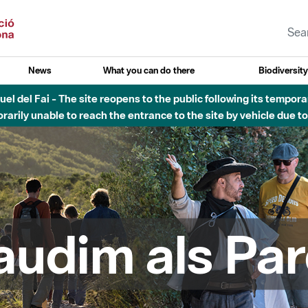
News
What you can do there
Biodiversit
uvial Besòs - Activació de la Fase d'Alerta del Parc Fluvial del 
Tancats els accessos al Parc.
audim als Par