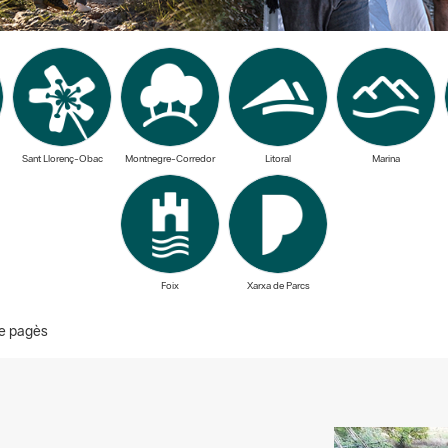
Sant Llorenç-Obac
Montnegre-Corredor
Litoral
Marina
Foix
Xarxa de Parcs
e pagès