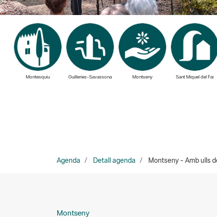
Montesquiu
Guilleries-Savassona
Montseny
Sant Miquel del Fai
Agenda
Detall agenda
Montseny - Amb ulls d
Montseny