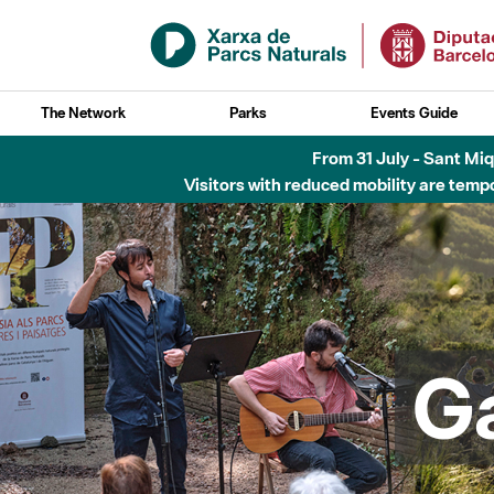
Skip to Main Content
The Network
Parks
Events Guide
6 d'agost - Parc Fl
G