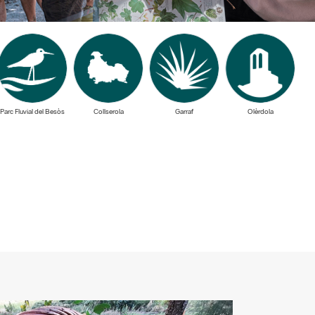
Parc Fluvial del Besòs
Collserola
Garraf
Olèrdola