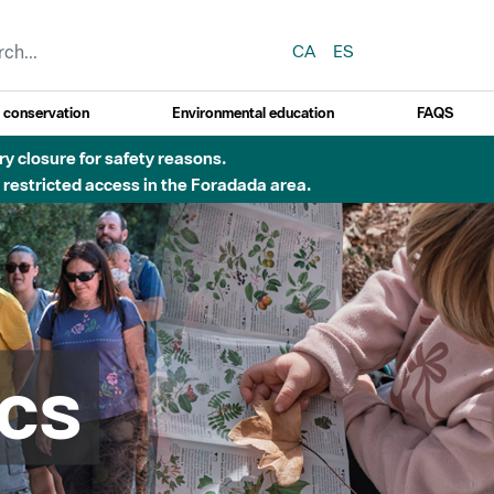
CA
ES
y conservation
Environmental education
FAQS
Besòs per pluges intenses.
cs