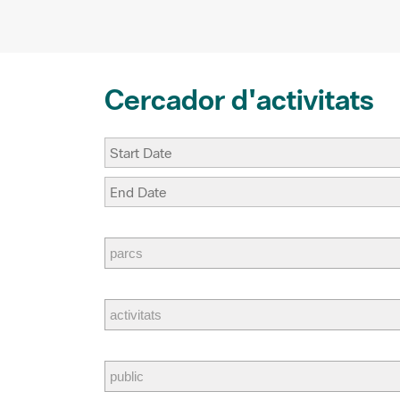
k
s
i
t
r
Cercador d'activitats