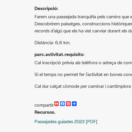
Descripció:
Farem una passejada tranquil·la pels camins que en
Descobrirem paisatges, construccions històriques
records d’algú que els ha vist canviar durant els 
Distància: 6,6 km.
parc.activitat.requisits:
Cal inscripció prèvia als telèfons o adreça de corr
Si el temps no permet fer l’activitat en bones condi
Cal dur calçat còmode per caminar i cantimplora
G
F
P
C
compartir
m
a
i
o
Recursos.
a
c
n
m
i
e
t
p
Passejades guiades 2023 [PDF]
l
b
e
a
o
r
r
o
e
t