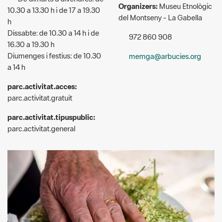
Organizers:
Museu Etnològic
10.30 a 13.30 h i de 17 a 19.30
del Montseny - La Gabella
h
Dissabte: de 10.30 a 14 h i de
972 860 908
16.30 a 19.30 h
Diumenges i festius: de 10.30
memga@arbucies.org
a 14 h
parc.activitat.acces:
parc.activitat.gratuit
parc.activitat.tipuspublic:
parc.activitat.general