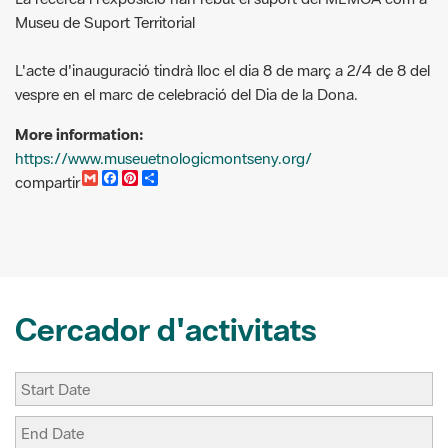
Museu de Suport Territorial
L'acte d'inauguració tindrà lloc el dia 8 de març a 2/4 de 8 del
vespre en el marc de celebració del Dia de la Dona.
More information:
https://www.museuetnologicmontseny.org/
G
F
P
C
compartir
m
a
i
o
a
c
n
m
i
e
t
p
l
b
e
a
o
r
r
o
e
t
k
s
i
t
r
Cercador d'activitats