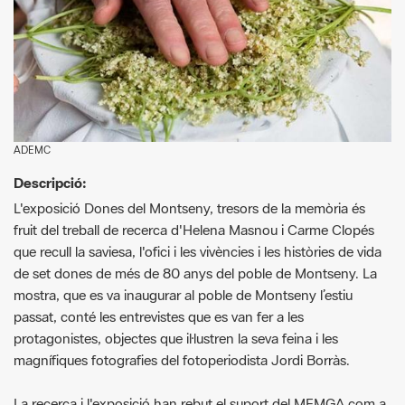
ADEMC
Descripció:
L'exposició Dones del Montseny, tresors de la memòria és
fruit del treball de recerca d'Helena Masnou i Carme Clopés
que recull la saviesa, l'ofici i les vivències i les històries de vida
de set dones de més de 80 anys del poble de Montseny. La
mostra, que es va inaugurar al poble de Montseny l’estiu
passat, conté les entrevistes que es van fer a les
protagonistes, objectes que il·lustren la seva feina i les
magnífiques fotografies del fotoperiodista Jordi Borràs.
La recerca i l'exposició han rebut el suport del MEMGA com a