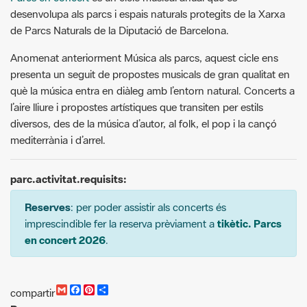
Anomenat anteriorment Música als parcs, aquest cicle ens
presenta un seguit de propostes musicals de gran qualitat en
què la música entra en diàleg amb l’entorn natural. Concerts a
l’aire lliure i propostes artístiques que transiten per estils
diversos, des de la música d’autor, al folk, el pop i la cançó
mediterrània i d’arrel.
parc.activitat.requisits:
Reserves
: per poder assistir als concerts és
imprescindible fer la reserva prèviament a
tikètic. Parcs
en concert 2026
.
G
F
P
C
compartir
m
a
i
o
Recursos.
a
c
n
m
i
e
t
p
Parcs en concert 2026
l
b
e
a