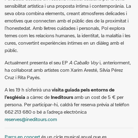
emotives que connecten amb el públic des de la proximitat i
l’honestedat. Amb lletres cuidades i personals, Pol explora
temes com les relacions humanes, la identitat, la malaltia i les
cures, convertint experiències íntimes en un diàleg amb el
públic.
Actualment presenta el seu EP
A Caballo Voy
i, anteriorment,
ha col·laborat amb artistes com Xarim Aresté, Sílvia Pérez
Cruz i Rita Payés.
A les 19 h s’oferirà una
visita guiada pels entorns de
l’església
a càrrec de
Ineditours
amb un cost de 5 € per
persona. Per participar-hi, caldrà fer reserva prèvia al telèfon
662 213 680 o bé a l’adreça electrònica
reserves@ineditours.com
Parcs en concert
és un cicle musical anual que es
desenvolupa als parcs i espais naturals protegits de la Xarxa
de Parcs Naturals de la Diputació de Barcelona.