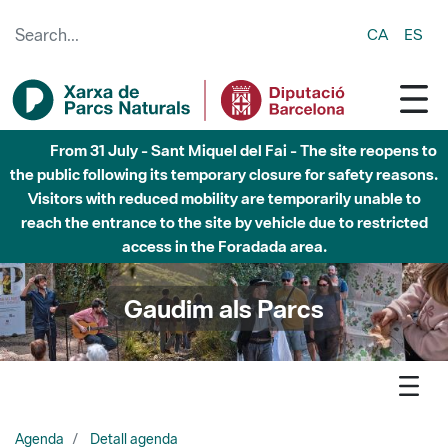
Skip to Main Content
CA
ES
Fins al desembre de 2026 - Parc Fluvial Besòs -
Afectacions a la llera del Parc Fluvial del Besòs degut a
obres de construcció d'una passera sobre el riu
Gaudim als Parcs
Agenda
Detall agenda
Montseny- Parcs en concert 2026 - Pol Batlle