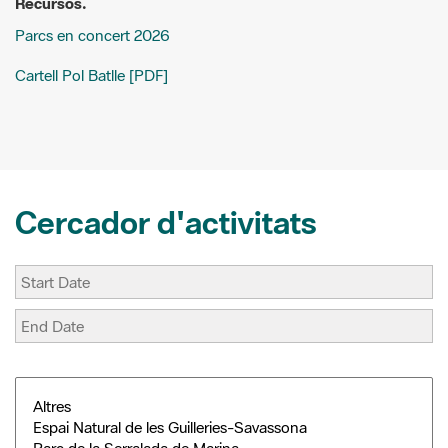
o
r
r
o
e
t
Cartell Pol Batlle [PDF]
k
s
i
t
r
Cercador d'activitats