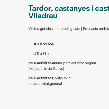
Tardor, castanyes i cas
Viladrau
Visites guiades | Itineraris guiats | Educació ambie
10/11/2024
d'11 a 14 h
parc.activitat.acces:
parc.activitat.pagant -
8€ (a partir de 6 anys)
parc.activitat.tipuspublic:
parc.activitat.general