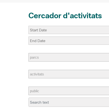
t
r
Cercador d'activitats