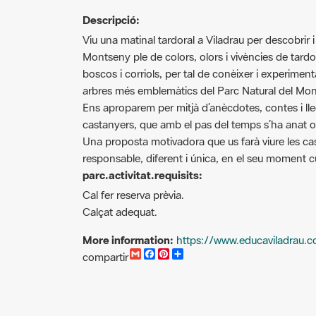
Descripció:
Viu una matinal tardoral a Viladrau per descobrir
Montseny ple de colors, olors i vivències de tardo
boscos i corriols, per tal de conèixer i experimenta
arbres més emblemàtics del Parc Natural del Mont
Ens aproparem per mitjà d’anècdotes, contes i lle
castanyers, que amb el pas del temps s’ha anat o
Una proposta motivadora que us farà viure les 
responsable, diferent i única, en el seu moment cu
parc.activitat.requisits:
Cal fer reserva prèvia.
Calçat adequat.
More information:
https://www.educaviladrau.
G
F
P
C
compartir
m
a
i
o
a
c
n
m
i
e
t
p
l
b
e
a
o
r
r
o
e
t
k
s
i