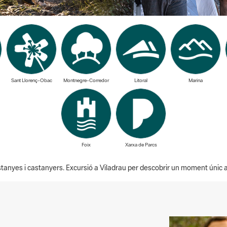
Sant Llorenç-Obac
Montnegre-Corredor
Litoral
Marina
Foix
Xarxa de Parcs
tanyes i castanyers. Excursió a Viladrau per descobrir un moment únic 