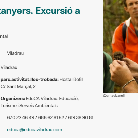
tanyers. Excursió a
ntal
Viladrau
Viladrau
parc.activitat.lloc-trobada:
Hostal Bofill
C/ Sant Marçal, 2
@dmaubanell
Organizers:
EduCA Viladrau. Educació,
Turisme i Serveis Ambientals
670 22 46 49 / 686 62 81 52 / 619 36 90 81
educa@educaviladrau.com