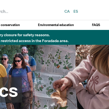
CA
ES
y conservation
Environmental education
FAQS
 obres de construcció d'una passera sobre el riu
cs