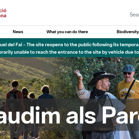
News
What you can do there
Biodiversit
esòs - Afectacions a la llera del Parc Fluvial del Besòs degut a
audim als Par