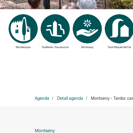
Montesquiu
Guilleries-Savassona
Montseny
Sant Miquel del Fai
Agenda
Detall agenda
Montseny - Tardor, cas
Montseny