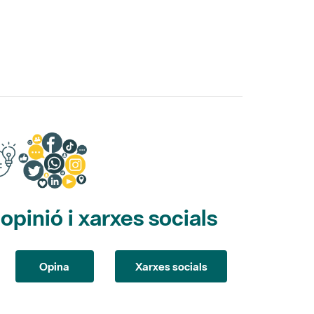
pinió i xarxes socials
Opina
Xarxes socials