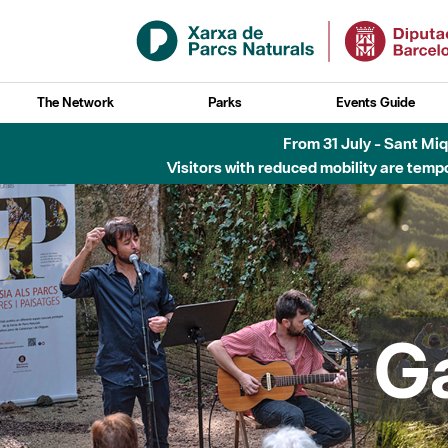
Skip to Main Content
The Network
Parks
Events Guide
Fins al desembre de 2026 - Parc Fluvial B
G