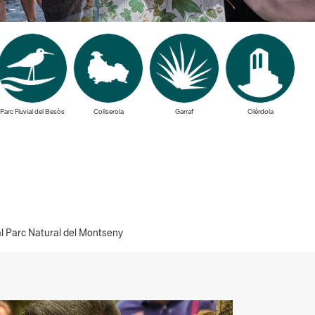
Parc Fluvial del Besòs
Collserola
Garraf
Olèrdola
al Parc Natural del Montseny