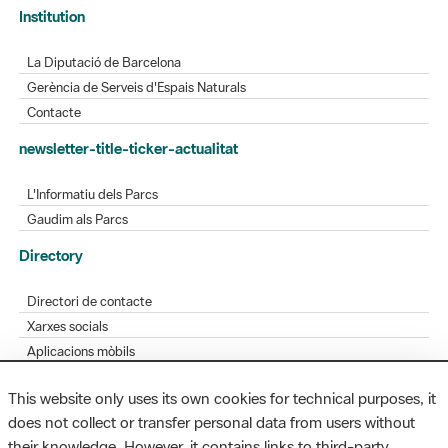
La Diputació de Barcelona
Gerència de Serveis d'Espais Naturals
Contacte
newsletter-title-ticker-actualitat
L'Informatiu dels Parcs
Gaudim als Parcs
Directory
Directori de contacte
Xarxes socials
Aplicacions mòbils
Bústia de suggeriments
Opineu sobre els parcs
This website only uses its own cookies for technical purposes, it
does not collect or transfer personal data from users without
their knowledge. However, it contains links to third-party