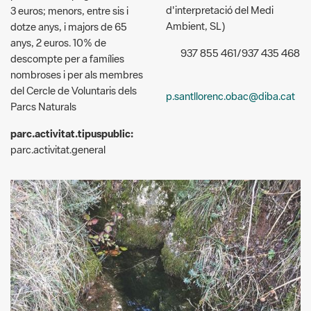
anys, 2 euros. 10% de
937 855 461/937 435 468
descompte per a famílies
nombroses i per als membres
del Cercle de Voluntaris dels
p.santllorenc.obac@diba.cat
Parcs Naturals
parc.activitat.tipuspublic:
parc.activitat.general