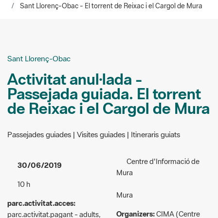
Sant Llorenç-Obac
Activitat anul·lada -
Passejada guiada. El torrent
de Reixac i el Cargol de Mura
Passejades guiades | Visites guiades | Itineraris guiats
Centre d'Informació de
30/06/2019
Mura
10 h
Mura
parc.activitat.acces:
Organizers:
CIMA (Centre
parc.activitat.pagant - adults,
d'interpretació del Medi
3 euros; menors, entre sis i
Ambient, SL)
dotze anys, i majors de 65