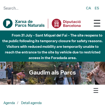
Skip to Main Content
CA
ES
Fins al desembre de 2026 - Parc Fluvial Besòs -
Afectacions a la llera del Parc Fluvial del Besòs degut a
obres de construcció d'una passera sobre el riu
Gaudim als Parcs
Agenda
Detall agenda
Sant Llorenç-Obac - El torrent de Reixac i el Cargol de Mura