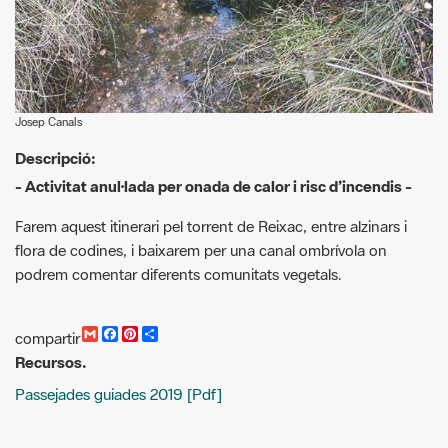
Josep Canals
Descripció:
- Activitat anul·lada per onada de calor i risc d’incendis -
Farem aquest itinerari pel torrent de Reixac, entre alzinars i
flora de codines, i baixarem per una canal ombrívola on
podrem comentar diferents comunitats vegetals.
G
F
P
C
compartir
m
a
i
o
Recursos.
a
c
n
m
i
e
t
p
Passejades guiades 2019 [Pdf]
l
b
e
a
o
r
r
o
e
t
k
s
i
t
r