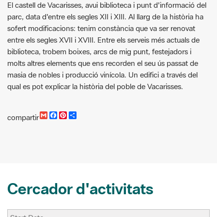
El castell de Vacarisses, avui biblioteca i punt d'informació del
parc, data d'entre els segles XII i XIII. Al llarg de la història ha
sofert modificacions: tenim constància que va ser renovat
entre els segles XVII i XVIII. Entre els serveis més actuals de
biblioteca, trobem boixes, arcs de mig punt, festejadors i
molts altres elements que ens recorden el seu ús passat de
masia de nobles i producció vinícola. Un edifici a través del
qual es pot explicar la història del poble de Vacarisses.
G
F
P
C
compartir
m
a
i
o
a
c
n
m
i
e
t
p
l
b
e
a
o
r
r
o
e
t
k
s
i
t
r
Cercador d'activitats