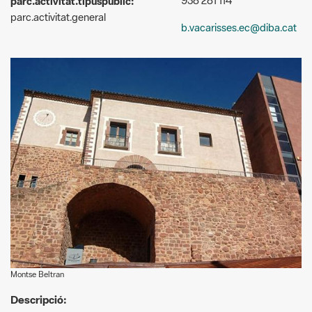
938 281 114
parc.activitat.tipuspublic:
parc.activitat.general
b.vacarisses.ec@diba.cat
Montse Beltran
Descripció: