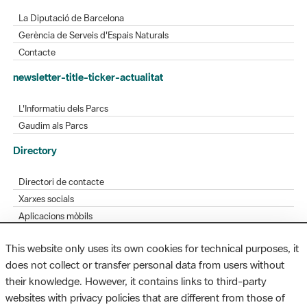
Gerència de Serveis d'Espais Naturals
Contacte
newsletter-title-ticker-actualitat
L'Informatiu dels Parcs
Gaudim als Parcs
Directory
Directori de contacte
Xarxes socials
Aplicacions mòbils
Bústia de suggeriments
Opineu sobre els parcs
This website only uses its own cookies for technical purposes, it
does not collect or transfer personal data from users without
their knowledge. However, it contains links to third-party
MAPA WEB
AVÍS LEGAL
ACCESSIBILITAT
websites with privacy policies that are different from those of