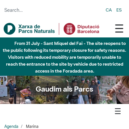
Skip to Main Content
CA
ES
Fins al desembre de 2026 - Parc Fluvial Besòs -
Afectacions a la llera del Parc Fluvial del Besòs degut a
obres de construcció d'una passera sobre el riu
Gaudim als Parcs
Agenda
Marina
Parc de la Serralada de