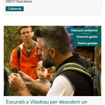
08017 Barcelona
Collserola
Educació ambiental
Itineraris guiats
Visites guiades
Excursió a Viladrau per descobrir un