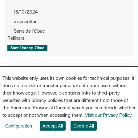
13/10/2024
a concretar
Serra de l'Obac
Rellinars
Sant Llorenç-Obac
Passejades guiades
This website only uses its own cookies for technical purposes, it
does not collect or transfer personal data from users without
Itineraris guiats
their knowledge. However, it contains links to third-party
Astronomia
websites with privacy policies that are different from those of
the Barcelona Provincial Council, which you can decide whether
to accept or not when accessing them.
Visit our Privacy Policy
Configuration
Accept All
Decline All