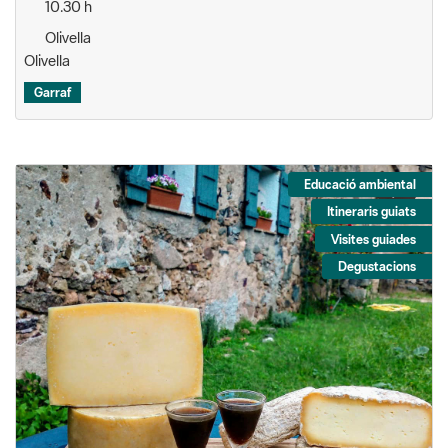
10.30 h
Olivella
Olivella
Garraf
Educació ambiental
Itineraris guiats
Visites guiades
Degustacions