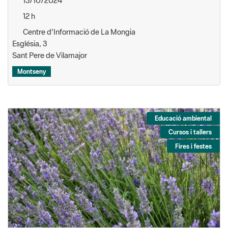
13/10/2024
12 h
Centre d'Informació de La Mongia
Església, 3
Sant Pere de Vilamajor
Montseny
Educació ambiental
Cursos i tallers
Fires i festes