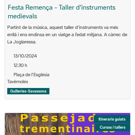
Festa Remença - Taller d'instruments
medievals
Partint de la música, aquest taller d'instruments va més
enllà i ens endinsa en un viatge a l’edat mitjana. A càrrec de
La Joglaressa.
13/10/2024
12.30 h
Plaça de l'Església
Tavèrnoles
Guilleries-Savassona
Itineraris guiats
Cursos i tallers