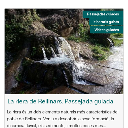
Passejades guiades
Itineraris guiats
Visites guiades
La riera de Rellinars. Passejada guiada
La riera és un dels elements naturals més característics del
poble de Rellinars. Veniu a descobrir la seva formació, la
dinàmica fluvial, els sediments, i moltes coses més...