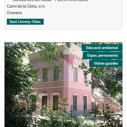
Camí de la Clota, s/n
Granera
Sant Llorenç-Obac
Educació ambiental
Expos. permanents
Visites guiades