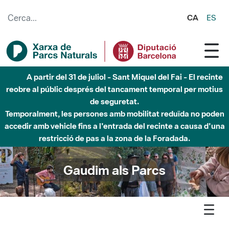
Salta al contingut principal
CA
ES
Fins al desembre de 2026 - Parc Fluvial Besòs -
Afectacions a la llera del Parc Fluvial del Besòs degut a
obres de construcció d'una passera sobre el riu
Gaudim als Parcs
Agenda
Detall agenda
Garraf - D'excursió pel Sistema Solar al Parc del Garraf