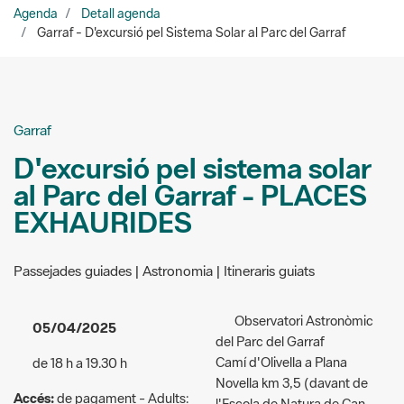
Garraf
D'excursió pel sistema solar
al Parc del Garraf - PLACES
EXHAURIDES
Passejades guiades | Astronomia | Itineraris guiats
Observatori Astronòmic
05/04/2025
del Parc del Garraf
Camí d'Olivella a Plana
de 18 h a 19.30 h
Novella km 3,5 (davant de
Accés:
de pagament - Adults:
l'Escola de Natura de Can
6 euros / Nens de 6 a 12 anys:
Grau)
4 euros
Olivella