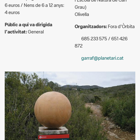
Públic a qui va dirigida
Organitzadors:
Fora d'Òrbita
l'activitat:
General
685 233 575 / 651 426
872
garraf@planetari.cat