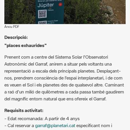
Arxiu PDF
Descripció:
"places exhaurides"
Prenent com a centre del Sistema Solar l'Observatori
Astronòmic del Garraf, anirem a situar pels voltants una
representació a escala dels principals planetes. Desplaçant-
nos, prendrem consciència de l'espai interplanetari, i de com
es veuen el Sol i els planetes des de qualsevol altre. Caminant
a raó d'un milió de quilòmetres a cada passa també gaudirem
del magnífic entorn natural que ens ofereix el Garraf.
Requisits activitat:
- Edat recomanada: A partir de 4 anys
- Cal reservar a
garraf@planetari.cat
especificant nom i
telèfon de contacte.
- La sessió es confirmarà o s'anul·larà durant la setmana
anterior, depenent de que s'hagi assolit el nombre mínim de