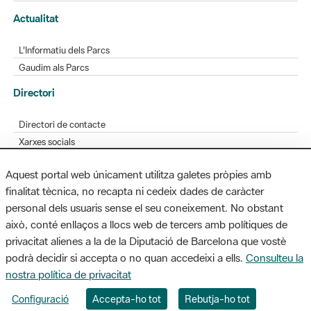
L'Informatiu dels Parcs
Gaudim als Parcs
Directori
Directori de contacte
Xarxes socials
Aplicacions mòbils
Bústia de suggeriments
Opineu sobre els parcs
Aquest portal web únicament utilitza galetes pròpies amb
finalitat tècnica, no recapta ni cedeix dades de caràcter
personal dels usuaris sense el seu coneixement. No obstant
MAPA WEB
AVÍS LEGAL
ACCESSIBILITAT
això, conté enllaços a llocs web de tercers amb polítiques de
privacitat alienes a la de la Diputació de Barcelona que vostè
Diputació de Barcelona. Edifici Llacuna, 1a planta. Badajoz, 49. 08005
podrà decidir si accepta o no quan accedeixi a ells.
Consulteu la
Barcelona. Tel. 934 022 428 / xarxaparcs@diba.cat
nostra política de privacitat
Configuració
Accepta-ho tot
Rebutja-ho tot